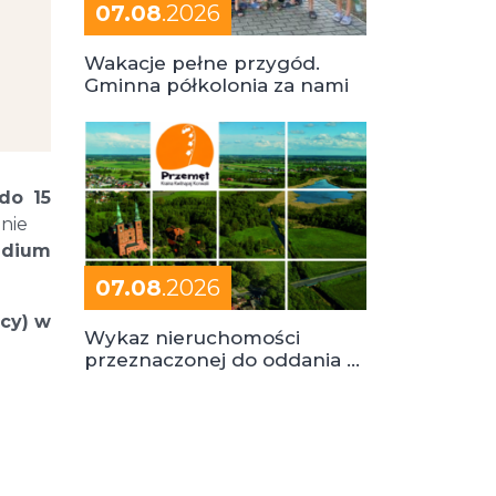
07.08
.2026
Wakacje pełne przygód.
Gminna półkolonia za nami
do 15
nie
ndium
07.08
.2026
cy)
w
Wykaz nieruchomości
przeznaczonej do oddania w
dzierżawę