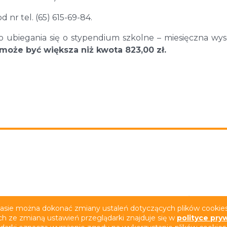
r tel. (65) 615-69-84.
 ubiegania się o stypendium szkolne – miesięczna wy
 może być większa niż kwota 823,00 zł.
rywatności
Deklaracja dostępności
Film z tłumacze
zasie można dokonać zmiany ustaleń dotyczących plików cookies.
ch ze zmianą ustawień przeglądarki znajduje się w
polityce pry