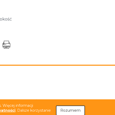
sokość
niem PJM
Tekst łatwy do czytania (ETR)
 Więcej informacji
watności
. Dalsze korzystanie
Rozumiem