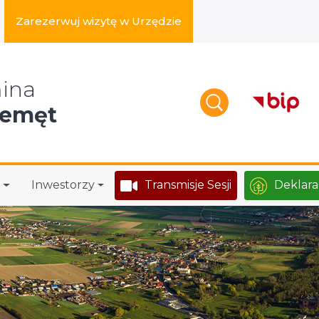
Zarezerwuj wizytę w Urzędzie
zukaj w serwisie
ina
zemęt
Inwestorzy
Transmisje Sesji
Deklara