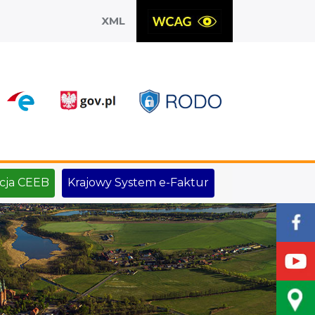
XML
X
cja CEEB
Krajowy System e-Faktur