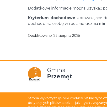
Dodatkowe informacje można uzyskać pod n
Kryterium dochodowe
uprawniające do
dochodu na osobę w rodzinie ucznia
nie
Opublikowano:
29 sierpnia 2025
Gmina
Przemęt
Mapa strony
Polityka p
Strona wykorzystuje pliki cookies. W każdym c
dotyczących plików cookies jak i tych związany
Wykonanie:
netkoncept.com