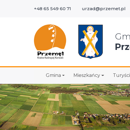
+48 65 549 60 71
urzad@przemet.pl
Wys
Gm
Pr
Gmina
Mieszkańcy
Turyści