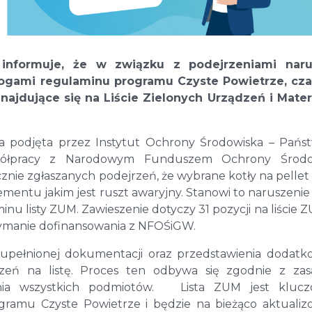
 informuje, że w związku z podejrzeniami naru
ogami regulaminu programu Czyste Powietrze, cz
najdujące się na Liście Zielonych Urządzeń i Mate
ła podjęta przez Instytut Ochrony Środowiska – Pań
spółpracy z Narodowym Funduszem Ochrony Środo
cznie zgłaszanych podejrzeń, że wybrane kotły na pelle
mentu jakim jest ruszt awaryjny. Stanowi to naruszenie
u listy ZUM. Zawieszenie dotyczy 31 pozycji na liście 
rzymanie dofinansowania z NFOŚiGW.
zupełnionej dokumentacji oraz przedstawienia dodat
zeń na listę. Proces ten odbywa się zgodnie z zas
ania wszystkich podmiotów. Lista ZUM jest kluc
ogramu Czyste Powietrze i będzie na bieżąco aktuali