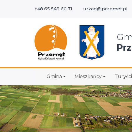
+48 65 549 60 71
urzad@przemet.pl
Wys
Gm
Pr
Gmina
Mieszkańcy
Turyści