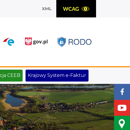
XML
X
cja CEEB
Krajowy System e-Faktur