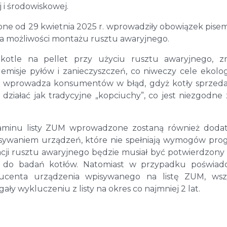
j i środowiskowej.
ne od 29 kwietnia 2025 r. wprowadziły obowiązek pis
ma możliwości montażu rusztu awaryjnego.
kotle na pellet przy użyciu rusztu awaryjnego, z
misje pyłów i zanieczyszczeń, co niweczy cele ekolo
e wprowadza konsumentów w błąd, gdyż kotły sprze
działać jak tradycyjne „kopciuchy”, co jest niezgodne 
gulaminu listy ZUM wprowadzone zostaną również dod
sywaniem urządzeń, które nie spełniają wymogów pr
lacji rusztu awaryjnego będzie musiał być potwierdzony
e do badań kotłów. Natomiast w przypadku poświadc
ducenta urządzenia wpisywanego na listę ZUM, wszy
y wykluczeniu z listy na okres co najmniej 2 lat.