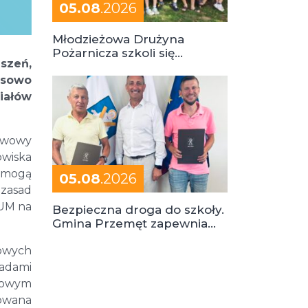
05.08
.2026
Młodzieżowa Drużyna
Pożarnicza szkoli się
szeń,
podczas obozu
asowo
riałów
stwowy
wiska
t mogą
05.08
.2026
 zasad
ZUM na
Bezpieczna droga do szkoły.
Gmina Przemęt zapewnia
dowóz do szkół i ośrodków
kowych
adami
zowym
zowana