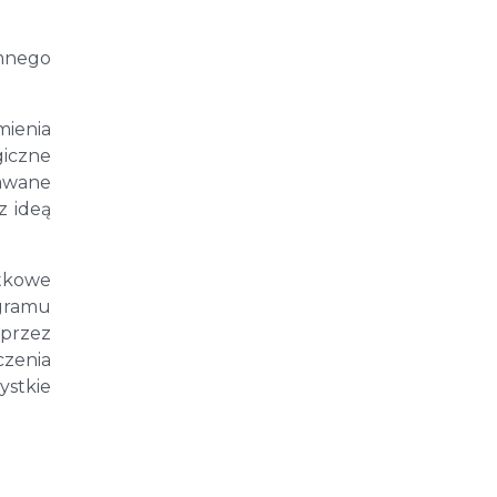
emnego
mienia
giczne
dawane
z ideą
atkowe
ogramu
 przez
zenia
stkie