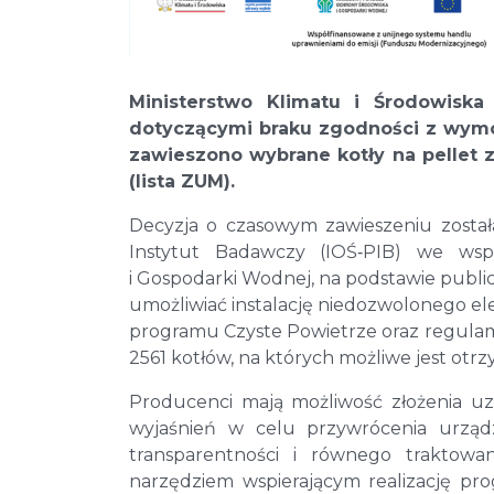
Ministerstwo Klimatu i Środowiska
dotyczącymi braku zgodności z wym
zawieszono wybrane kotły na pellet z
(lista ZUM).
Decyzja o czasowym zawieszeniu zosta
Instytut Badawczy (IOŚ‐PIB) we w
i Gospodarki Wodnej, na podstawie publi
umożliwiać instalację niedozwolonego ele
programu Czyste Powietrze oraz regulamin
2561 kotłów, na których możliwe jest ot
Producenci mają możliwość złożenia u
wyjaśnień w celu przywrócenia urząd
transparentności i równego traktow
narzędziem wspierającym realizację pr