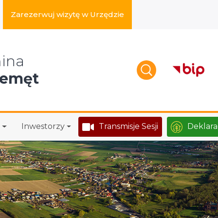
Zarezerwuj wizytę w Urzędzie
zukaj w serwisie
ina
zemęt
Inwestorzy
Transmisje Sesji
Deklara