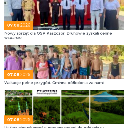
07.08
.2026
Nowy sprzęt dla OSP Kaszczor. Druhowie zyskali cenne
wsparcie
07.08
.2026
Wakacje pełne przygód. Gminna półkolonia za nami
07.08
.2026
Wykaz nieruchomości przeznaczonej do oddania w