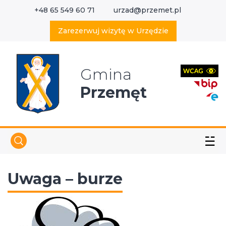
+48 65 549 60 71
urzad@przemet.pl
X
Wyszukaj w serwisie
Zarezerwuj wizytę w Urzędzie
Gmina
Przemęt
☱
Uwaga – burze