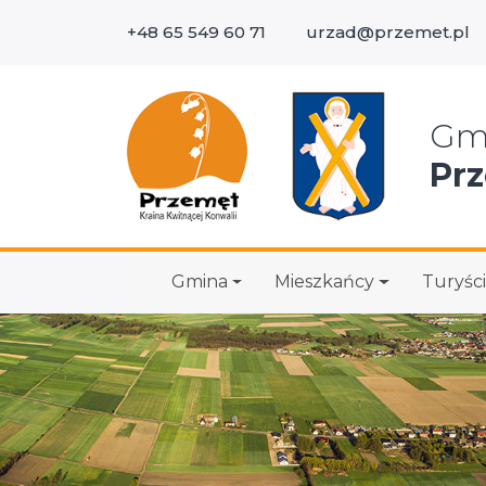
+48 65 549 60 71
urzad@przemet.pl
Wys
Gm
Pr
Gmina
Mieszkańcy
Turyści