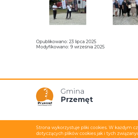
Opublikowano:
23 lipca 2025
Modyfikowano:
9 września 2025
Gmina
Przemęt
Mapa strony
Polityka p
Strona wykorzystuje pliki cookies. W każdym c
dotyczących plików cookies jak i tych związany