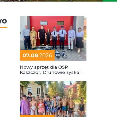
wo
07.08
.2026
Nowy sprzęt dla OSP
Kaszczor. Druhowie zyskali
cenne wsparcie