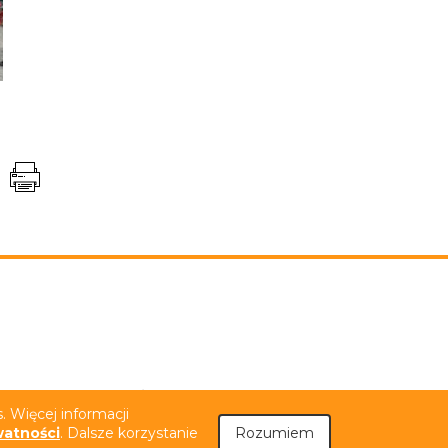
niem PJM
Tekst łatwy do czytania (ETR)
 Więcej informacji
watności
. Dalsze korzystanie
Rozumiem