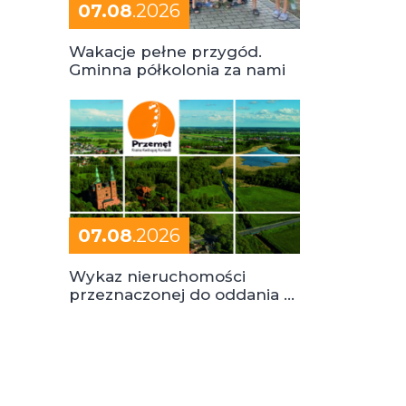
07.08
.2026
Wakacje pełne przygód.
Gminna półkolonia za nami
07.08
.2026
Wykaz nieruchomości
przeznaczonej do oddania w
dzierżawę