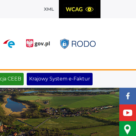
XML
X
cja CEEB
Krajowy System e-Faktur