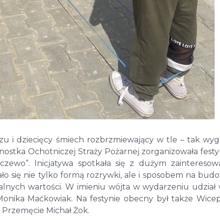
u i dziecięcy śmiech rozbrzmiewający w tle – tak wyg
nostka Ochotniczej Straży Pożarnej zorganizowała fest
czewo”. Inicjatywa spotkała się z dużym zaintereso
ło się nie tylko formą rozrywki, ale i sposobem na bud
kalnych wartości. W imieniu wójta w wydarzeniu udział 
nika Maćkowiak. Na festynie obecny był także Wice
Przemęcie Michał Żok.