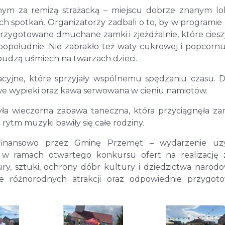
anym za remizą strażacką – miejscu dobrze znanym lo
ch spotkań. Organizatorzy zadbali o to, by w programie
 przygotowano dmuchane zamki i zjeżdżalnie, które cieszy
południe. Nie zabrakło też waty cukrowej i popcornu,
udzą uśmiech na twarzach dzieci.
racyjne, które sprzyjały wspólnemu spędzaniu czasu.
e wypieki oraz kawa serwowana w cieniu namiotów.
a wieczorna zabawa taneczna, która przyciągnęła z
 rytm muzyki bawiły się całe rodziny.
a finansowo przez Gminę Przemęt – wydarzenie uzy
 w ramach otwartego konkursu ofert na realizację 
ury, sztuki, ochrony dóbr kultury i dziedzictwa narod
e różnorodnych atrakcji oraz odpowiednie przygoto