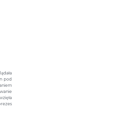
lądała
yn pod
waniem
owanie
wzięła
prezes