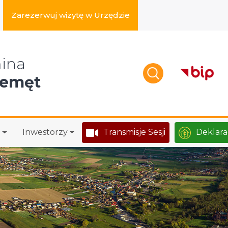
Zarezerwuj wizytę w Urzędzie
zukaj w serwisie
ina
zemęt
Inwestorzy
Transmisje Sesji
Deklara