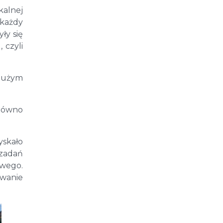
kalnej
 każdy
ły się
 czyli
 Dużym
arówno
skało
zadań
owego.
wanie