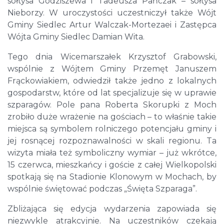
sołtysa Godziszewa i Tadeusza Pańczak – sołtysa
Nieborzy. W uroczystości uczestniczył także Wójt
Gminy Siedlec Artur Walczak-Mortezaei i Zastępca
Wójta Gminy Siedlec Damian Wita.
Tego dnia Wicemarszałek Krzysztof Grabowski,
wspólnie z Wójtem Gminy Przemęt Januszem
Frąckowiakiem, odwiedził także jedno z lokalnych
gospodarstw, które od lat specjalizuje się w uprawie
szparagów. Pole pana Roberta Skorupki z Moch
zrobiło duże wrażenie na gościach – to właśnie takie
miejsca są symbolem rolniczego potencjału gminy i
jej rosnącej rozpoznawalności w skali regionu. Ta
wizyta miała też symboliczny wymiar – już wkrótce,
15 czerwca, mieszkańcy i goście z całej Wielkopolski
spotkają się na Stadionie Klonowym w Mochach, by
wspólnie świętować podczas „Święta Szparaga”.
Zbliżająca się edycja wydarzenia zapowiada się
niezwykle atrakcyjnie. Na uczestników czekają