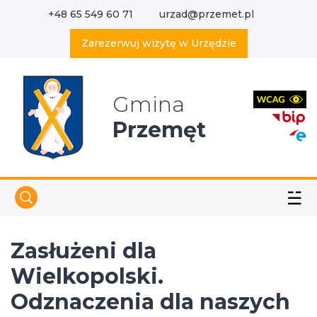
+48 65 549 60 71
urzad@przemet.pl
X
Wyszukaj w serwisie
Zarezerwuj wizytę w Urzędzie
Gmina
Przemęt
☱
Zasłużeni dla
Wielkopolski.
Odznaczenia dla naszych