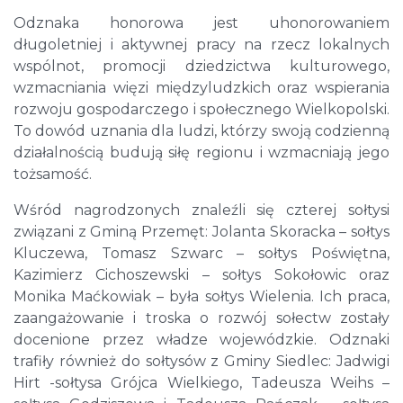
Odznaka honorowa jest uhonorowaniem
długoletniej i aktywnej pracy na rzecz lokalnych
wspólnot, promocji dziedzictwa kulturowego,
wzmacniania więzi międzyludzkich oraz wspierania
rozwoju gospodarczego i społecznego Wielkopolski.
To dowód uznania dla ludzi, którzy swoją codzienną
działalnością budują siłę regionu i wzmacniają jego
tożsamość.
Wśród nagrodzonych znaleźli się czterej sołtysi
związani z Gminą Przemęt: Jolanta Skoracka – sołtys
Kluczewa, Tomasz Szwarc – sołtys Poświętna,
Kazimierz Cichoszewski – sołtys Sokołowic oraz
Monika Maćkowiak – była sołtys Wielenia. Ich praca,
zaangażowanie i troska o rozwój sołectw zostały
docenione przez władze wojewódzkie. Odznaki
trafiły również do sołtysów z Gminy Siedlec: Jadwigi
Hirt -sołtysa Grójca Wielkiego, Tadeusza Weihs –