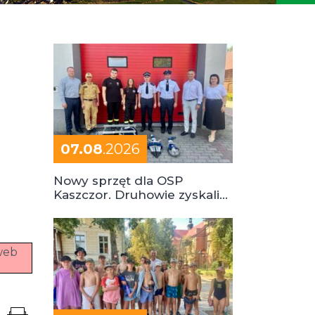
07.08
.2026
Nowy sprzęt dla OSP
Kaszczor. Druhowie zyskali
cenne wsparcie
 web