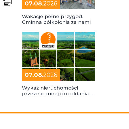
07.08
.2026
Wakacje pełne przygód.
Gminna półkolonia za nami
07.08
.2026
Wykaz nieruchomości
przeznaczonej do oddania w
dzierżawę