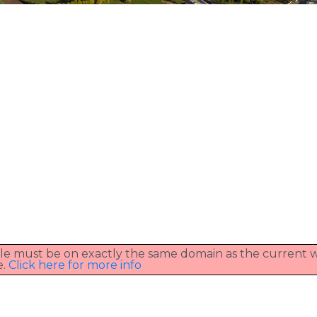
 file must be on exactly the same domain as the current
e.
Click here for more info