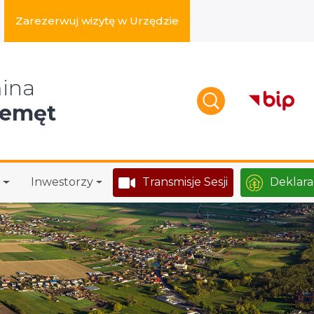
Zarezerwuj wizytę w Urzędzie
zukaj w serwisie
ina
zemęt
Inwestorzy
Transmisje Sesji
Deklara