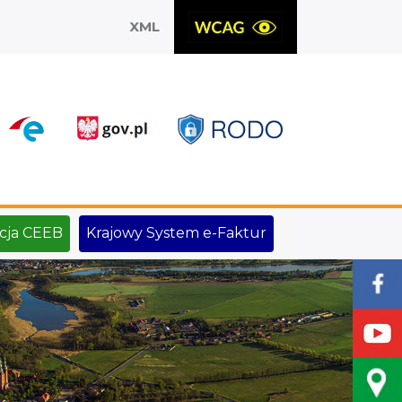
XML
X
cja CEEB
Krajowy System e-Faktur