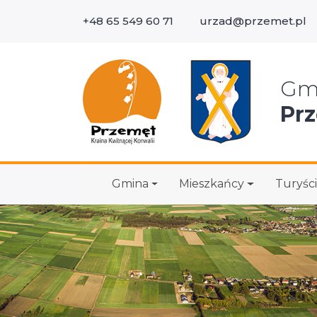
+48 65 549 60 71
urzad@przemet.pl
Wys
Gm
Pr
Gmina
Mieszkańcy
Turyści