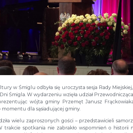
ury w Śmiglu odbyła się uroczysta sesja Rady Miejskiej,
 Dni Śmigla. W wydarzeniu wzięła udział Przewodnicząc
rezentując wójta gminy Przemęt Janusz Frąckowiak
 momentu dla sąsiadującej gminy.
dziła wielu zaproszonych gości – przedstawicieli samor
 trakcie spotkania nie zabrakło wspomnień o historii m