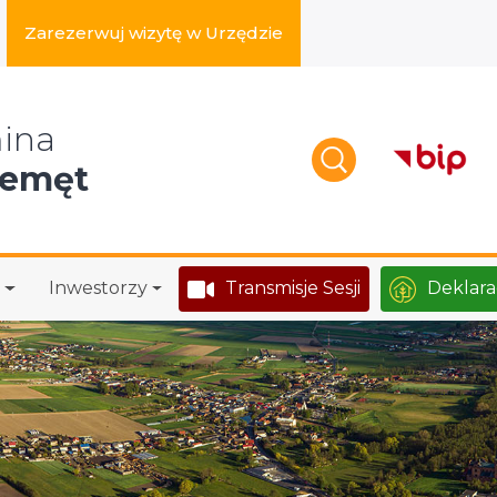
Zarezerwuj wizytę w Urzędzie
zukaj w serwisie
ina
zemęt
Inwestorzy
Transmisje Sesji
Deklara