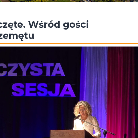
częte. Wśród gości
rzemętu