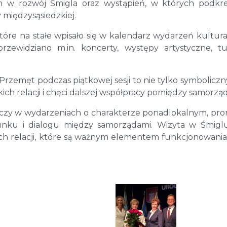
 w rozwój Śmigla oraz wystąpień, w których podkre
y międzysąsiedzkiej.
które na stałe wpisało się w kalendarz wydarzeń kultur
zewidziano m.in. koncerty, występy artystyczne, tu
zemęt podczas piątkowej sesji to nie tylko symboliczn
ich relacji i chęci dalszej współpracy pomiędzy samorzą
iczy w wydarzeniach o charakterze ponadlokalnym, pr
unku i dialogu między samorządami. Wizyta w Śmigl
ich relacji, które są ważnym elementem funkcjonowani