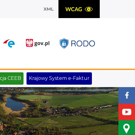
XML
X
cja CEEB
Krajowy System e-Faktur