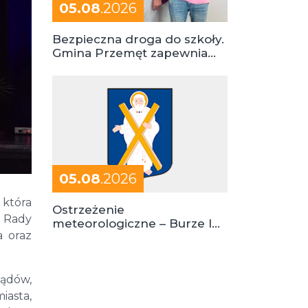
05.08
.2026
Bezpieczna droga do szkoły.
Gmina Przemęt zapewnia
dowóz do szkół i ośrodków
05.08
.2026
 która
Ostrzeżenie
a Rady
meteorologiczne – Burze I
a oraz
stopień zagrożenia
ządów,
iasta,