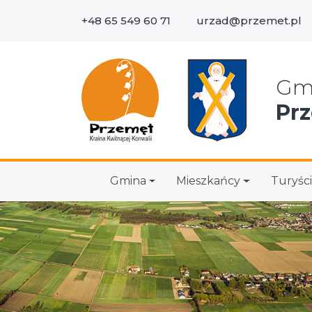
+48 65 549 60 71
urzad@przemet.pl
Wys
Gm
Pr
Gmina
Mieszkańcy
Turyści