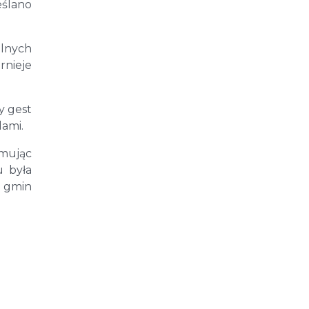
ślano
alnych
rnieje
y gest
dami.
omując
u była
a gmin