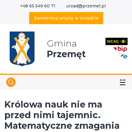
+48 65 549 60 71
urzad@przemet.pl
X
Wyszukaj w serwisie
Zarezerwuj wizytę w Urzędzie
Gmina
Przemęt
☱
Królowa nauk nie ma
przed nimi tajemnic.
Matematyczne zmagania