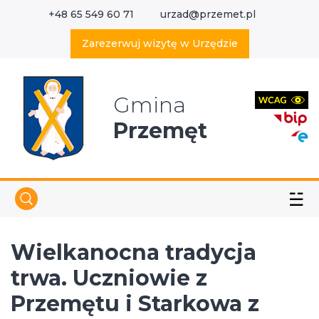
+48 65 549 60 71
urzad@przemet.pl
X
Wyszukaj w serwisie
Zarezerwuj wizytę w Urzędzie
Gmina
Przemęt
☱
Wielkanocna tradycja
trwa. Uczniowie z
Przemętu i Starkowa z