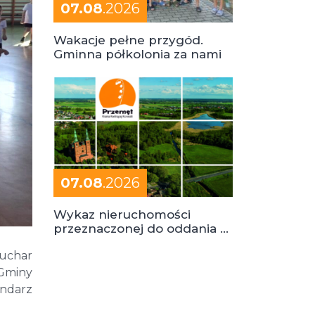
07.08
.2026
Wakacje pełne przygód.
Gminna półkolonia za nami
07.08
.2026
Wykaz nieruchomości
przeznaczonej do oddania w
dzierżawę
Puchar
 Gminy
endarz