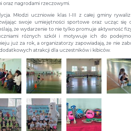
i oraz nagrodami rzeczowymi.
dycja. Młodzi uczniowie klas I-III z całej gminy rywali
wijając swoje umiejętności sportowe oraz ucząc się
eślają, że wydarzenie to nie tylko promuje aktywność fiz
uczniami różnych szkół i motywuje ich do podejmo
ju już za rok, a organizatorzy zapowiadają, że nie zab
odatkowych atrakcji dla uczestników i kibiców.