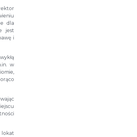
rektor
wieniu
ie dla
e jest
bawę i
zwykłą
.in. w
iomie,
gorąco
ywając
iejscu
tności
lokat