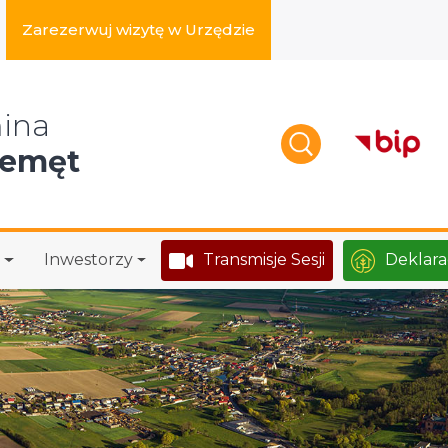
Zarezerwuj wizytę w Urzędzie
zukaj w serwisie
ina
zemęt
Inwestorzy
Transmisje Sesji
Deklara