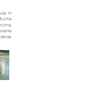
zują w
 ducha
yczną,
wania
raknie