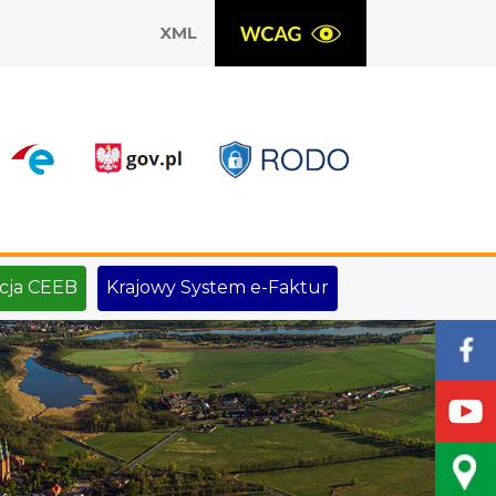
XML
X
cja CEEB
Krajowy System e-Faktur