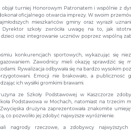
objął turniej Honorowym Patronatem i wspólnie z dy
 dokonał oficjalnego otwarcia imprezy. W swoim przemó
najmłodszych mieszkańców gminy oraz wyraził uznan
. Dyrektor szkoły zwróciła uwagę na to, jak istotn
dzieci oraz integrowanie uczniów poprzez wspólną za
 w ośmiu konkurencjach sportowych, wykazując się nie
gażowaniem. Zawodnicy mieli okazję sprawdzić się m
kodami. Rywalizacja odbywała się na bardzo wysokim poz
rzygotowani. Emocji nie brakowało, a publiczność 
ając ich wysiłki gromkimi brawami.
 drużyna ze Szkoły Podstawowej w Kaszczorze zdob
Szkoła Podstawowa w Mochach, natomiast na trzecim m
 Zwycięska drużyna zaprezentowała znakomite umieję
ą, co pozwoliło jej zdobyć najwyższe wyróżnienie.
ali nagrody rzeczowe, a zdobywcy najwyższych 