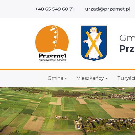
+48 65 549 60 71
urzad@przemet.pl
Wys
Gm
Pr
Gmina
Mieszkańcy
Turyści