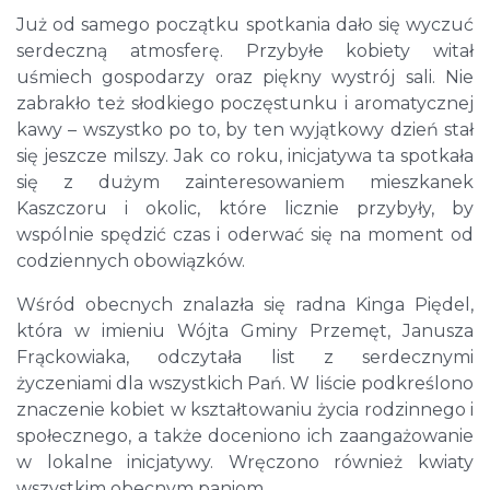
Już od samego początku spotkania dało się wyczuć
serdeczną atmosferę. Przybyłe kobiety witał
uśmiech gospodarzy oraz piękny wystrój sali. Nie
zabrakło też słodkiego poczęstunku i aromatycznej
kawy – wszystko po to, by ten wyjątkowy dzień stał
się jeszcze milszy. Jak co roku, inicjatywa ta spotkała
się z dużym zainteresowaniem mieszkanek
Kaszczoru i okolic, które licznie przybyły, by
wspólnie spędzić czas i oderwać się na moment od
codziennych obowiązków.
Wśród obecnych znalazła się radna Kinga Piędel,
która w imieniu Wójta Gminy Przemęt, Janusza
Frąckowiaka, odczytała list z serdecznymi
życzeniami dla wszystkich Pań. W liście podkreślono
znaczenie kobiet w kształtowaniu życia rodzinnego i
społecznego, a także doceniono ich zaangażowanie
w lokalne inicjatywy. Wręczono również kwiaty
wszystkim obecnym paniom.