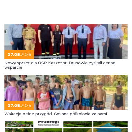
07.08
.2026
Nowy sprzęt dla OSP Kaszczor. Druhowie zyskali cenne
wsparcie
07.08
.2026
Wakacje pełne przygód. Gminna półkolonia za nami