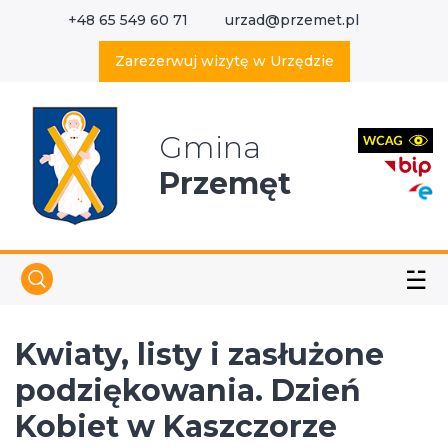
+48 65 549 60 71
urzad@przemet.pl
X
Wyszukaj w serwisie
Zarezerwuj wizytę w Urzędzie
Gmina
Przemęt
☱
Kwiaty, listy i zasłużone
podziękowania. Dzień
Kobiet w Kaszczorze