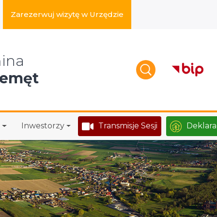
Zarezerwuj wizytę w Urzędzie
zukaj w serwisie
ina
zemęt
Inwestorzy
Transmisje Sesji
Deklara