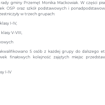
a rady gminy Przemęt Monika Maćkowiak. W części pi
stek OSP oraz szkół podstawowych i ponadpodstawo
zestniczyły w trzech grupach:
asy I-IV,
lasy V-VIII,
awowych
kwalifikowano 5 osób z każdej grupy do dalszego e
ek finałowych kolejność zajętych miejsc przedstaw
y I-IV