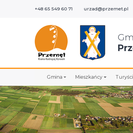
+48 65 549 60 71
urzad@przemet.pl
Wys
Gm
Pr
Gmina
Mieszkańcy
Turyści