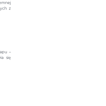
semnej
wych z
tapu –
ia się