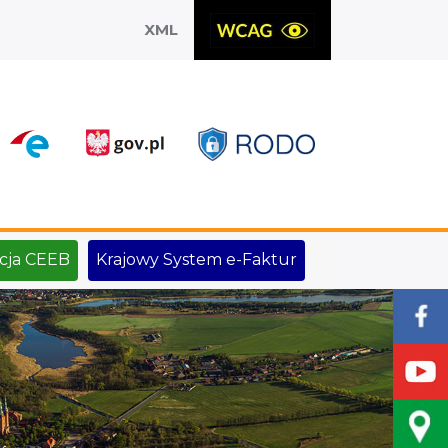
XML
X
cja CEEB
Krajowy System e-Faktur