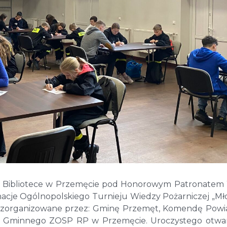
 Bibliotece w Przemęcie pod Honorowym Patronatem
acje Ogólnopolskiego Turnieju Wiedzy Pożarniczej „Mł
ły zorganizowane przez: Gminę Przemęt, Komendę Pow
u Gminnego ZOSP RP w Przemęcie. Uroczystego otwa