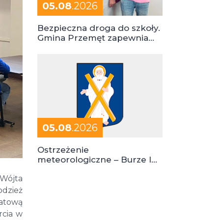
05.08
.2026
Bezpieczna droga do szkoły.
Gmina Przemęt zapewnia
dowóz do szkół i ośrodków
05.08
.2026
Ostrzeżenie
meteorologiczne – Burze I
stopień zagrożenia
 Wójta
odzież
iatową
rcia w