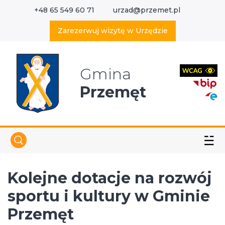
+48 65 549 60 71
urzad@przemet.pl
X
Wyszukaj w serwisie
Zarezerwuj wizytę w Urzędzie
Gmina
Przemęt
☱
Kolejne dotacje na rozwój
sportu i kultury w Gminie
Przemęt