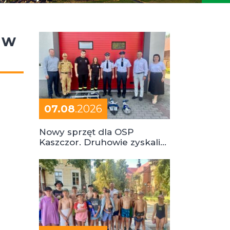
 w
07.08
.2026
Nowy sprzęt dla OSP
Kaszczor. Druhowie zyskali
cenne wsparcie