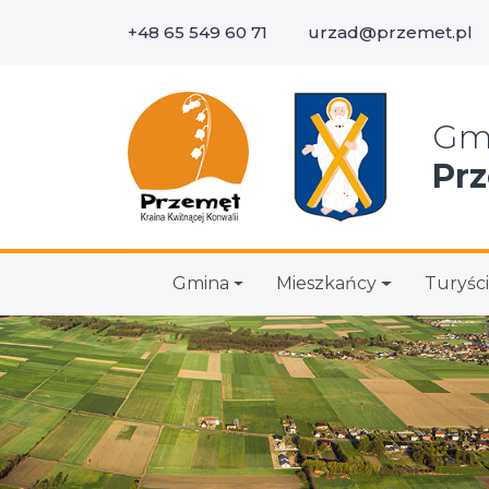
+48 65 549 60 71
urzad@przemet.pl
Wys
Gm
Pr
Gmina
Mieszkańcy
Turyści