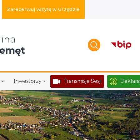
Zarezerwuj wizytę w Urzędzie
zukaj w serwisie
ina
zemęt
Inwestorzy
Transmisje Sesji
Deklara