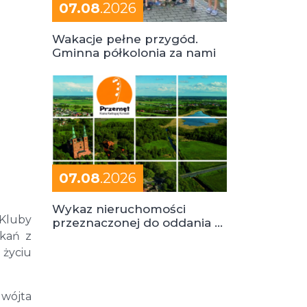
07.08
.2026
Wakacje pełne przygód.
Gminna półkolonia za nami
07.08
.2026
Wykaz nieruchomości
 Kluby
przeznaczonej do oddania w
tkań z
dzierżawę
 życiu
 wójta