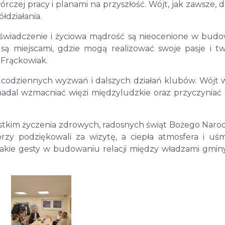
órczej pracy i planami na przyszłość. Wójt, jak zawsze, d
łdziałania.
doświadczenie i życiowa mądrość są nieocenione w bud
a są miejscami, gdzie mogą realizować swoje pasje i t
 Frąckowiak.
codziennych wyzwań i dalszych działań klubów. Wójt w
nadal wzmacniać więzi międzyludzkie oraz przyczyniać 
ystkim życzenia zdrowych, radosnych świąt Bożego Naro
zy podziękowali za wizytę, a ciepła atmosfera i uś
takie gesty w budowaniu relacji między władzami gminy,