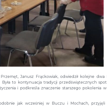
 Przemęt, Janusz Frąckowiak, odwiedził kolejne dwa
 Była to kontynuacja tradycji przedświątecznych spo
 życzenia i podkreśla znaczenie starszego pokolenia w
odobnie jak wcześniej w Buczu i Mochach, przyjęli