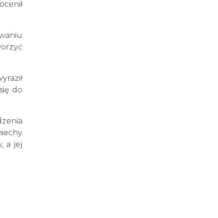
ocenił
owaniu
worzyć
yraził
się do
dzenia
miechy
 a jej