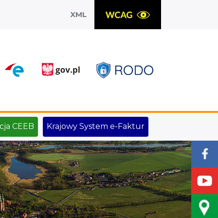
XML
X
cja CEEB
Krajowy System e-Faktur