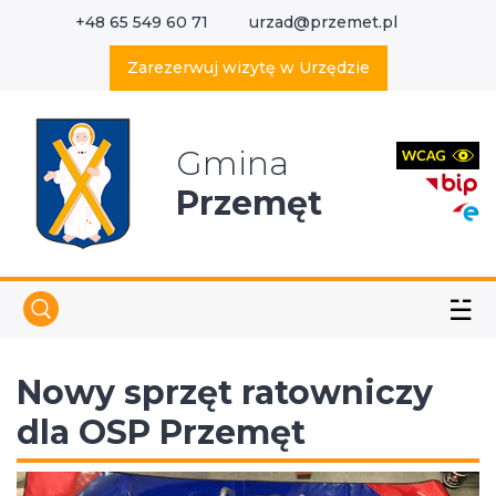
+48 65 549 60 71
urzad@przemet.pl
X
Wyszukaj w serwisie
Zarezerwuj wizytę w Urzędzie
Gmina
Przemęt
☱
Nowy sprzęt ratowniczy
dla OSP Przemęt