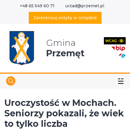
+48 65 549 60 71
urzad@przemet.pl
X
Wyszukaj w serwisie
Zarezerwuj wizytę w Urzędzie
Gmina
Przemęt
☱
Uroczystość w Mochach.
Seniorzy pokazali, że wiek
to tylko liczba