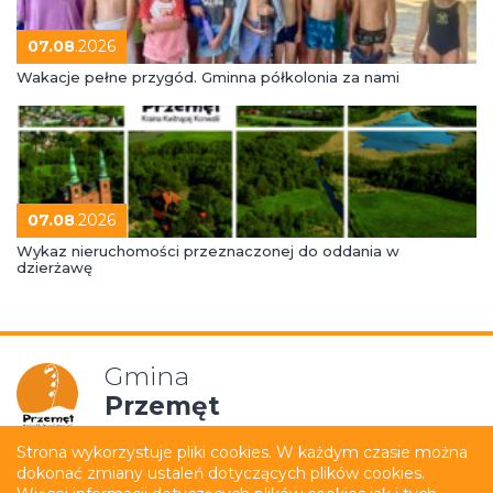
07.08
.2026
Wakacje pełne przygód. Gminna półkolonia za nami
07.08
.2026
Wykaz nieruchomości przeznaczonej do oddania w
dzierżawę
Gmina
Przemęt
Strona wykorzystuje pliki cookies. W każdym czasie można
dokonać zmiany ustaleń dotyczących plików cookies.
Mapa strony
Polityka prywatności