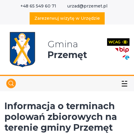
+48 65 549 60 71
urzad@przemet.pl
X
Wyszukaj w serwisie
Zarezerwuj wizytę w Urzędzie
Gmina
Przemęt
☱
Informacja o terminach
polowań zbiorowych na
terenie gminy Przemęt