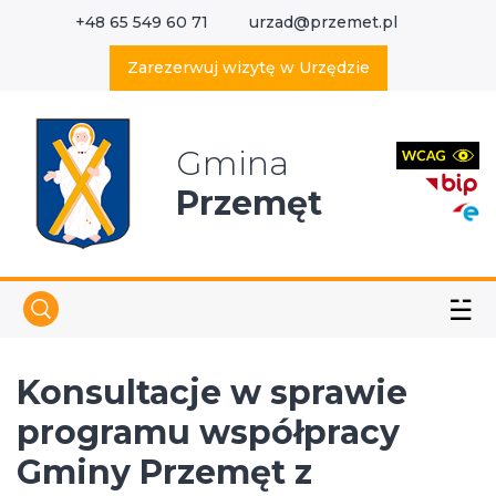
+48 65 549 60 71
urzad@przemet.pl
X
Wyszukaj w serwisie
Zarezerwuj wizytę w Urzędzie
Gmina
Przemęt
☱
Konsultacje w sprawie
programu współpracy
Gminy Przemęt z