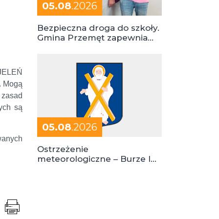
05.08
.2026
Bezpieczna droga do szkoły.
Gmina Przemęt zapewnia
dowóz do szkół i ośrodków
 JELEŃ
. Mogą
z zasad
ych są
05.08
.2026
wanych
Ostrzeżenie
meteorologiczne – Burze I
stopień zagrożenia