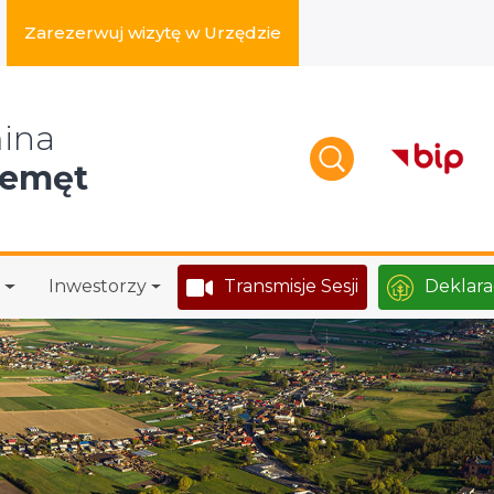
Zarezerwuj wizytę w Urzędzie
zukaj w serwisie
ina
zemęt
Inwestorzy
Transmisje Sesji
Deklara