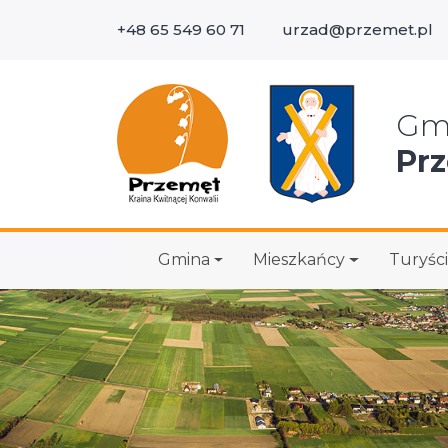
+48 65 549 60 71
urzad@przemet.pl
Wys
Gm
Pr
Gmina
Mieszkańcy
Turyści