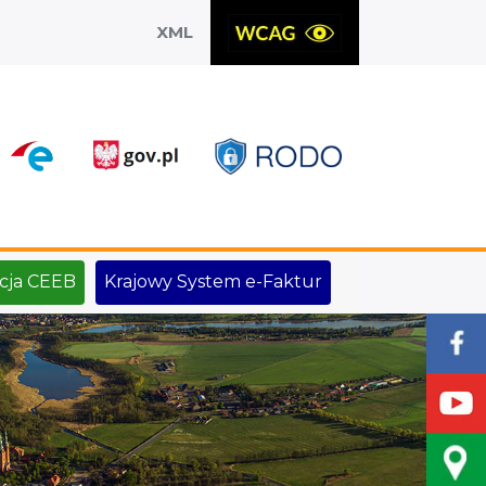
XML
X
cja CEEB
Krajowy System e-Faktur