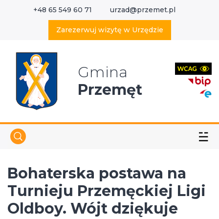
+48 65 549 60 71
urzad@przemet.pl
X
Wyszukaj w serwisie
Zarezerwuj wizytę w Urzędzie
Gmina
Przemęt
☱
Bohaterska postawa na
Turnieju Przemęckiej Ligi
Oldboy. Wójt dziękuje