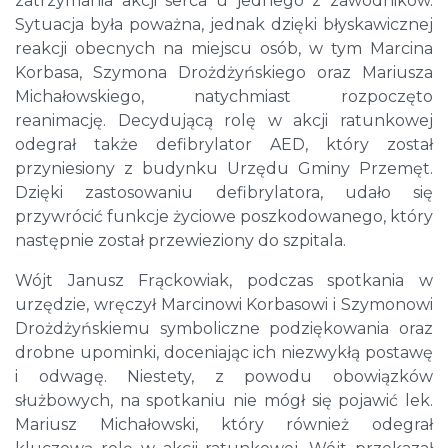
zatrzymania akcji serca u jednego z zawodników.
Sytuacja była poważna, jednak dzięki błyskawicznej
reakcji obecnych na miejscu osób, w tym Marcina
Korbasa, Szymona Drożdżyńskiego oraz Mariusza
Michałowskiego, natychmiast rozpoczęto
reanimację. Decydującą rolę w akcji ratunkowej
odegrał także defibrylator AED, który został
przyniesiony z budynku Urzędu Gminy Przemęt.
Dzięki zastosowaniu defibrylatora, udało się
przywrócić funkcje życiowe poszkodowanego, który
następnie został przewieziony do szpitala.
Wójt Janusz Frąckowiak, podczas spotkania w
urzędzie, wręczył Marcinowi Korbasowi i Szymonowi
Drożdżyńskiemu symboliczne podziękowania oraz
drobne upominki, doceniając ich niezwykłą postawę
i odwagę. Niestety, z powodu obowiązków
służbowych, na spotkaniu nie mógł się pojawić lek.
Mariusz Michałowski, który również odegrał