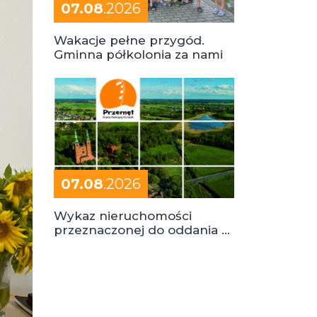
07.08
.2026
Wakacje pełne przygód.
Gminna półkolonia za nami
07.08
.2026
Wykaz nieruchomości
przeznaczonej do oddania w
dzierżawę