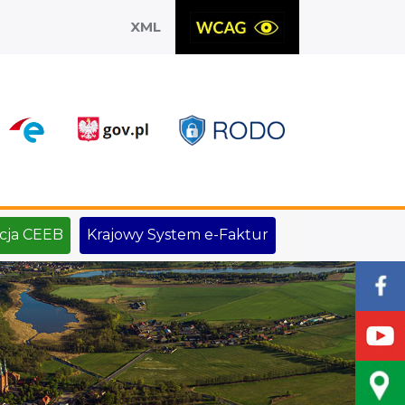
XML
X
cja CEEB
Krajowy System e-Faktur