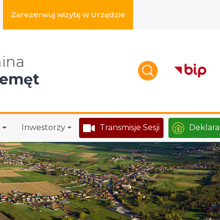
Zarezerwuj wizytę w Urzędzie
zukaj w serwisie
ina
zemęt
Inwestorzy
Transmisje Sesji
Deklara