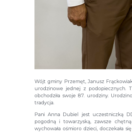
Wójt gminy Przemęt, Janusz Frąckowiak,
urodzinowe jednej z podopiecznych. T
obchodziła swoje 87. urodziny. Urodzi
tradycja.
Pani Anna Dubiel jest uczestniczką D
pogodną i towarzyską, zawsze chętn
wychowała ośmioro dzieci, doczekała s