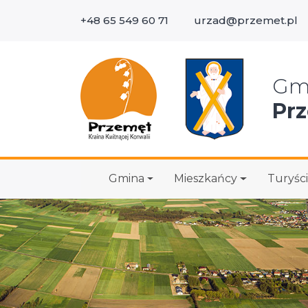
+48 65 549 60 71
urzad@przemet.pl
Wys
Gm
Pr
Gmina
Mieszkańcy
Turyści