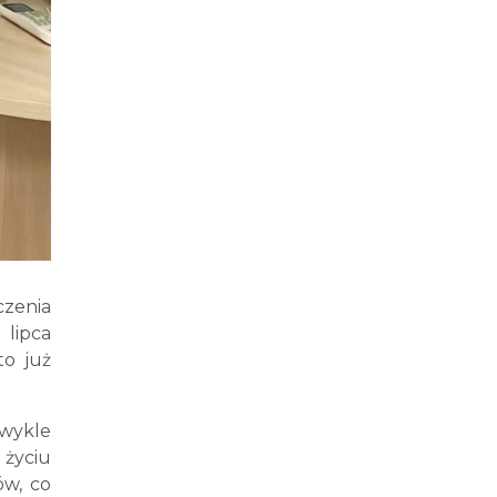
czenia
 lipca
to już
zwykle
życiu
ów, co