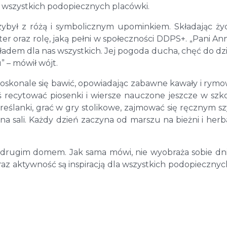
d wszystkich podopiecznych placówki.
zybył z różą i symbolicznym upominkiem. Składając ży
ter oraz rolę, jaką pełni w społeczności DDPS+. „Pani Ann
kładem dla nas wszystkich. Jej pogoda ducha, chęć do dzi
 – mówił wójt.
 doskonale się bawić, opowiadając zabawne kawały i rymo
ś recytować piosenki i wiersze nauczone jeszcze w szk
eślanki, grać w gry stolikowe, zajmować się ręcznym s
na sali. Każdy dzień zaczyna od marszu na bieżni i herb
.
 drugim domem. Jak sama mówi, nie wyobraża sobie dn
az aktywność są inspiracją dla wszystkich podopiecznyc