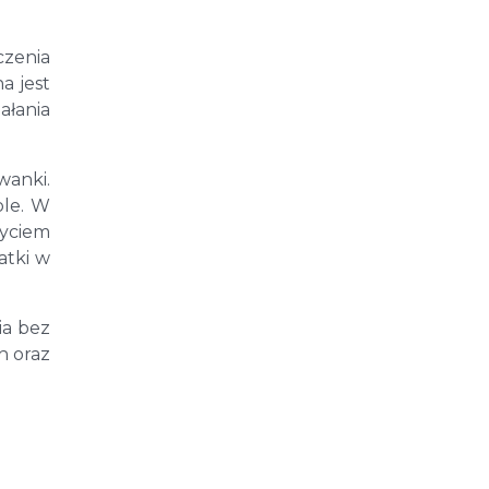
czenia
a jest
ałania
wanki.
ole. W
zyciem
atki w
ia bez
h oraz