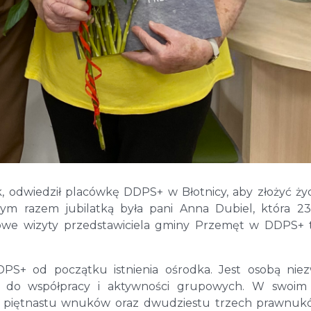
 odwiedził placówkę DDPS+ w Błotnicy, aby złożyć ży
ym razem jubilatką była pani Anna Dubiel, która 23
nowe wizyty przedstawiciela gminy Przemęt w DDPS+ 
DPS+ od początku istnienia ośrodka. Jest osobą nie
ą do współpracy i aktywności grupowych. W swoim 
ię piętnastu wnuków oraz dwudziestu trzech prawnuk