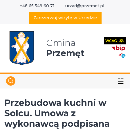
+48 65 549 60 71
urzad@przemet.pl
X
Wyszukaj w serwisie
Zarezerwuj wizytę w Urzędzie
Gmina
Przemęt
☱
Przebudowa kuchni w
Solcu. Umowa z
wykonawcą podpisana