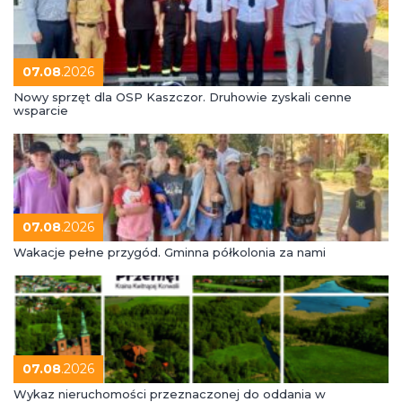
07.08
.2026
Nowy sprzęt dla OSP Kaszczor. Druhowie zyskali cenne
wsparcie
07.08
.2026
Wakacje pełne przygód. Gminna półkolonia za nami
07.08
.2026
Wykaz nieruchomości przeznaczonej do oddania w