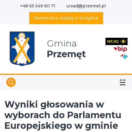
+48 65 549 60 71
urzad@przemet.pl
X
Wyszukaj w serwisie
Zarezerwuj wizytę w Urzędzie
Gmina
Przemęt
☱
Wyniki głosowania w
wyborach do Parlamentu
Europejskiego w gminie