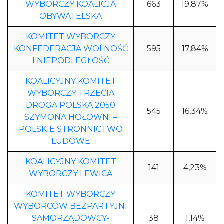
WYBORCZY KOALICJA
663
19,87%
OBYWATELSKA
KOMITET WYBORCZY
KONFEDERACJA WOLNOŚĆ
595
17,84%
I NIEPODLEGŁOŚĆ
KOALICYJNY KOMITET
WYBORCZY TRZECIA
DROGA POLSKA 2050
545
16,34%
SZYMONA HOŁOWNI –
POLSKIE STRONNICTWO
LUDOWE
KOALICYJNY KOMITET
141
4,23%
WYBORCZY LEWICA
KOMITET WYBORCZY
WYBORCÓW BEZPARTYJNI
SAMORZĄDOWCY-
38
1,14%