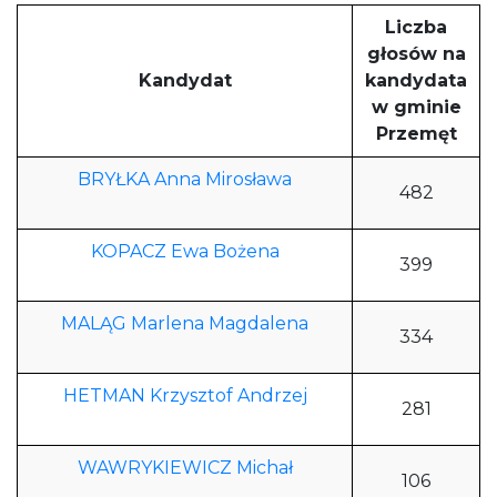
Liczba
głosów na
Kandydat
kandydata
w gminie
Przemęt
BRYŁKA Anna Mirosława
482
KOPACZ Ewa Bożena
399
MALĄG Marlena Magdalena
334
HETMAN Krzysztof Andrzej
281
WAWRYKIEWICZ Michał
106