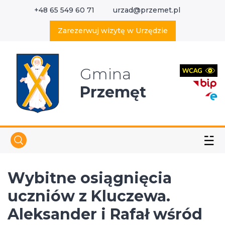
+48 65 549 60 71
urzad@przemet.pl
X
Wyszukaj w serwisie
Zarezerwuj wizytę w Urzędzie
Gmina
Przemęt
☱
Wybitne osiągnięcia
uczniów z Kluczewa.
Aleksander i Rafał wśród