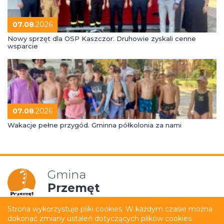
07.08
.2026
Nowy sprzęt dla OSP Kaszczor. Druhowie zyskali cenne
wsparcie
07.08
.2026
Wakacje pełne przygód. Gminna półkolonia za nami
Gmina
Przemęt
Strona wykorzystuje pliki cookies. W każdym czasie można
dokonać zmiany ustaleń dotyczących plików cookies.
Mapa strony
Polityka prywatności