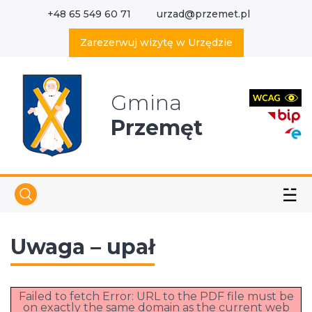
+48 65 549 60 71
urzad@przemet.pl
X
Wyszukaj w serwisie
Zarezerwuj wizytę w Urzędzie
Gmina
Przemęt
☱
Uwaga – upał
Failed to fetch Error: URL to the PDF file must be
on exactly the same domain as the current web