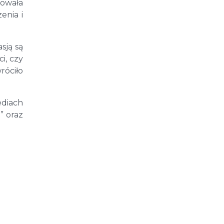
dowała
enia i
sją są
i, czy
róciło
ediach
” oraz