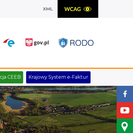
XML
X
cja CEEB
Krajowy System e-Faktur