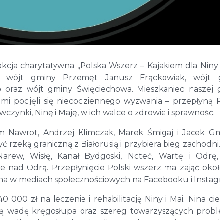
kcja charytatywna „Polska Wszerz – Kajakiem dla Niny i
: wójt gminy Przemęt Janusz Frąckowiak, wójt 
 oraz wójt gminy Święciechowa. Mieszkaniec naszej 
mi podjęli się niecodziennego wyzwania – przepłyną 
czynki, Ninę i Maję, w ich walce o zdrowie i sprawność.
am Nawrot, Andrzej Klimczak, Marek Śmigaj i Jacek G
ć rzeką graniczną z Białorusią i przybiera bieg zachodni.
rew, Wisłę, Kanał Bydgoski, Noteć, Wartę i Odrę,
e nad Odrą. Przepłynięcie Polski wszerz ma zająć okoł
wana w mediach społecznościowych na Facebooku i Instag
00 zł na leczenie i rehabilitację Niny i Mai. Nina cie
ą wadę kręgosłupa oraz szereg towarzyszących pro