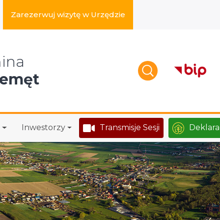
Zarezerwuj wizytę w Urzędzie
zukaj w serwisie
ina
zemęt
Inwestorzy
Transmisje Sesji
Deklara