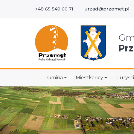
+48 65 549 60 71
urzad@przemet.pl
Wys
Gm
Pr
Gmina
Mieszkańcy
Turyści