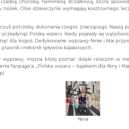
 rzadką chorobą, hemimelią strzałkową, która spowo
u nóżek. Obie dziewczynki wymagają kosztownego lecz
oczuli potrzebę dokonania czegoś znaczącego. Naszą pa
przepłynąć Polskę wszerz. Kiedy pojawiły się wątpliwośc
ąć dla kogoś. Dedykowanie wyprawy Ninie i Mai przyw
prawnik i miłośnik spływów kajakowych.
w wyprawy, można bliżej poznać dzięki relacjom w m
ia fanpage’a: „Polska wszerz – kajakiem dla Niny i Mai
pl.
Nina