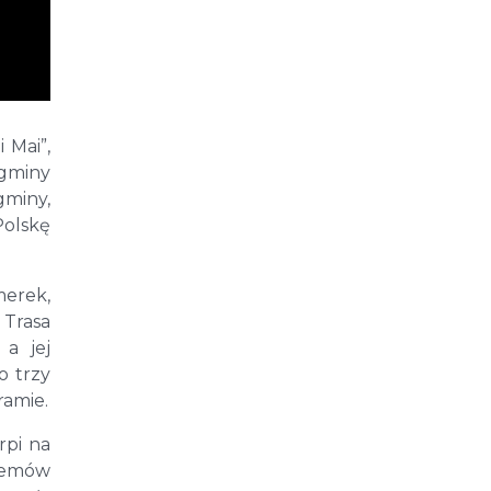
 Mai”,
gminy
gminy,
Polskę
merek,
 Trasa
 a jej
o trzy
ramie.
rpi na
blemów