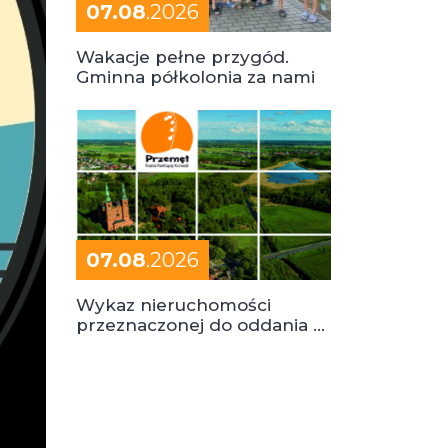
07.08
.2026
Wakacje pełne przygód.
Gminna półkolonia za nami
07.08
.2026
Wykaz nieruchomości
przeznaczonej do oddania w
dzierżawę