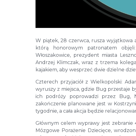
W piątek, 28 czerwca, rusza wyjątkowa a
którą honorowym patronatem objęli
Włoszakowice, prezydent miasta Leszno
Andrzej Klimczak, wraz z trzema kolega
kajakiem, aby wesprzeć dwie dzielne dziew
Czterech przyjaciół z Wielkopolski: Ad
wyruszy z miejsca, gdzie Bug przestaje by
ich podróży poprowadzi przez Bug, Na
zakończenie planowane jest w Kostrzyni
tygodnie, a cała akcja będzie relacjono
Głównym celem wyprawy jest zebranie 40 0
Mózgowe Porażenie Dziecięce, wrodzon