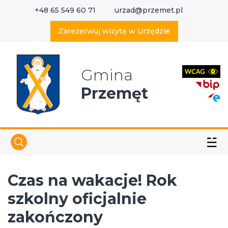
+48 65 549 60 71
urzad@przemet.pl
X
Wyszukaj w serwisie
Zarezerwuj wizytę w Urzędzie
Gmina
Przemęt
☱
Czas na wakacje! Rok
szkolny oficjalnie
zakończony