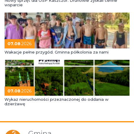
Nowy sprzęt dla OSP Kaszczor. Druhowie zyskali cenne
wsparcie
07.08
.2026
Wakacje pełne przygód. Gminna półkolonia za nami
07.08
.2026
Wykaz nieruchomości przeznaczonej do oddania w
dzierżawę
Gmina