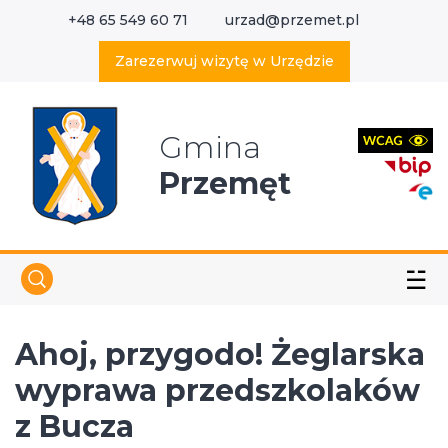
+48 65 549 60 71
urzad@przemet.pl
X
Wyszukaj w serwisie
Zarezerwuj wizytę w Urzędzie
Gmina
Przemęt
☱
Ahoj, przygodo! Żeglarska
wyprawa przedszkolaków
z Bucza