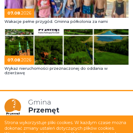
07.08
.2026
Wakacje pełne przygód. Gminna półkolonia za nami
07.08
.2026
Wykaz nieruchomości przeznaczonej do oddania w
dzierżawę
Gmina
Przemęt
Strona wykorzystuje pliki cookies. W każdym czasie można
dokonać zmiany ustaleń dotyczących plików cookies.
Mapa strony
Polityka prywatności