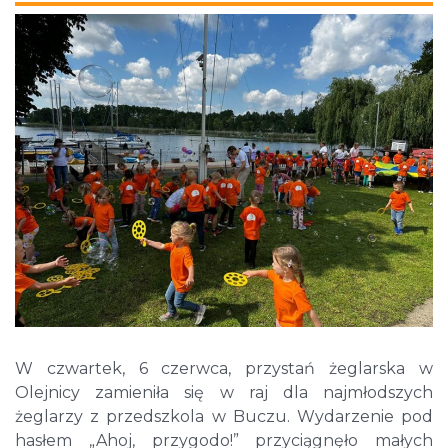
W czwartek, 6 czerwca, przystań żeglarska w
Olejnicy zamieniła się w raj dla najmłodszych
żeglarzy z przedszkola w Buczu. Wydarzenie pod
hasłem „Ahoj, przygodo!” przyciągnęło małych