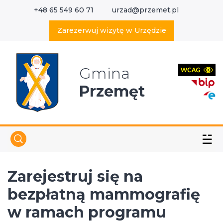
+48 65 549 60 71
urzad@przemet.pl
X
Wyszukaj w serwisie
Zarezerwuj wizytę w Urzędzie
Gmina
Przemęt
☱
Zarejestruj się na
bezpłatną mammografię
w ramach programu