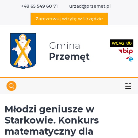
+48 65 549 60 71
urzad@przemet.pl
X
Wyszukaj w serwisie
Zarezerwuj wizytę w Urzędzie
Gmina
Przemęt
☱
Młodzi geniusze w
Starkowie. Konkurs
matematyczny dla