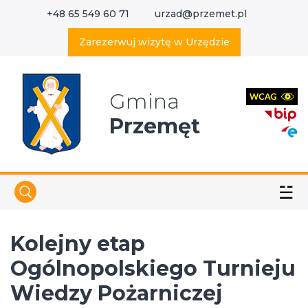
+48 65 549 60 71
urzad@przemet.pl
X
Wyszukaj w serwisie
Zarezerwuj wizytę w Urzędzie
Gmina
Przemęt
☱
Kolejny etap
Ogólnopolskiego Turnieju
Wiedzy Pożarniczej