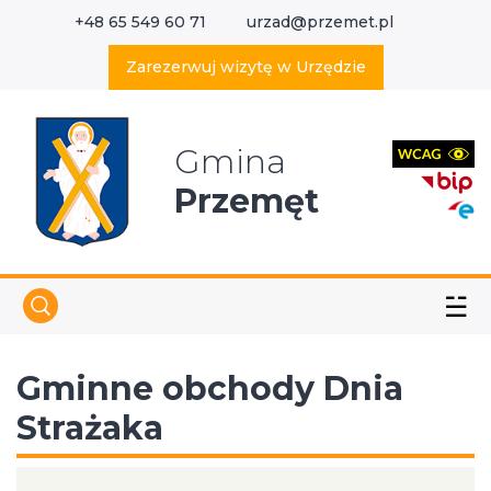
+48 65 549 60 71
urzad@przemet.pl
X
Wyszukaj w serwisie
Zarezerwuj wizytę w Urzędzie
Gmina
Przemęt
☱
Gminne obchody Dnia
Strażaka