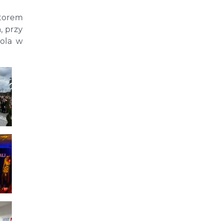
torem
, przy
ola w