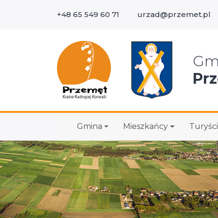
+48 65 549 60 71
urzad@przemet.pl
Wys
Gm
Pr
Gmina
Mieszkańcy
Turyści