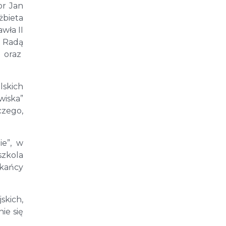
or Jan
żbieta
wła II
z Radą
” oraz
lskich
wiska”
czego,
ie”, w
szkola
zkańcy
skich,
ie się