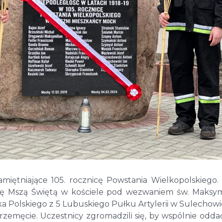
iętniające 105. rocznicę Powstania Wielkopolskiego.
ł się Mszą Świętą w kościele pod wezwaniem św. Maksym
 Polskiego z 5 Lubuskiego Pułku Artylerii w Sulechowi
zemęcie. Uczestnicy zgromadzili się, by wspólnie odda