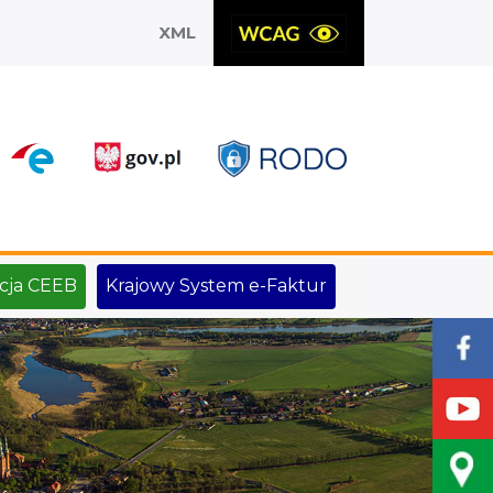
XML
X
cja CEEB
Krajowy System e-Faktur