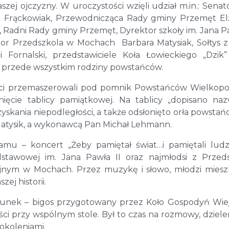
zej ojczyzny. W uroczystości wzięli udział m.in.: Senat
sz Frąckowiak, Przewodnicząca Rady gminy Przemęt El
i, Radni Rady gminy Przemęt, Dyrektor szkoły im. Jana Pa
tor Przedszkola w Mochach Barbara Matysiak, Sołtys 
i Fornalski, przedstawiciele Koła Łowieckiego „Dzik
a przede wszystkim rodziny powstańców.
ści przemaszerowali pod pomnik Powstańców Wielkopo
ięcie tablicy pamiątkowej. Na tablicy „dopisano naz
zyskania niepodległości, a także odsłonięto orła powstań
atysik, a wykonawcą Pan Michał Lehmann.
amu – koncert „Żeby pamiętał świat…i pamiętali ludz
dstawowej im. Jana Pawła II oraz najmłodsi z Przed
nym w Mochach. Przez muzykę i słowo, młodzi mies
ej historii.
unek – bigos przygotowany przez Koło Gospodyń Wiej
i przy wspólnym stole. Był to czas na rozmowy, dzielen
okoleniami.