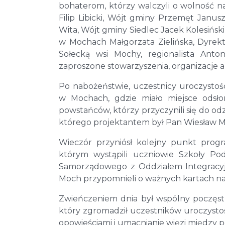
bohaterom, którzy walczyli o wolność nas
Filip Libicki, Wójt gminy Przemęt Janu
Wita, Wójt gminy Siedlec Jacek Kolesińsk
w Mochach Małgorzata Zielińska, Dyrek
Sołecką wsi Mochy, regionalista Anton
zaproszone stowarzyszenia, organizacje 
Po nabożeństwie, uczestnicy uroczysto
w Mochach, gdzie miało miejsce odsłon
powstańców, którzy przyczynili się do od
którego projektantem był Pan Wiesław M
Wieczór przyniósł kolejny punkt progr
którym wystąpili uczniowie Szkoły Po
Samorządowego z Oddziałem Integracyj
Moch przypomnieli o ważnych kartach nasz
Zwieńczeniem dnia był wspólny poczęst
który zgromadził uczestników uroczystośc
opowieściami i umacnianie więzi między p