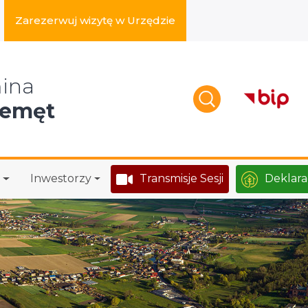
Zarezerwuj wizytę w Urzędzie
zukaj w serwisie
ina
zemęt
Inwestorzy
Transmisje Sesji
Deklara