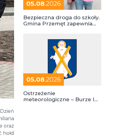
05.08
.2026
Bezpieczna droga do szkoły.
Gmina Przemęt zapewnia
dowóz do szkół i ośrodków
05.08
.2026
Ostrzeżenie
meteorologiczne – Burze I
stopień zagrożenia
 Dzień
iliana
e oraz
ć hołd