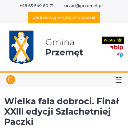
+48 65 549 60 71
urzad@przemet.pl
X
Wyszukaj w serwisie
Zarezerwuj wizytę w Urzędzie
Gmina
Przemęt
☱
Wielka fala dobroci. Finał
XXIII edycji Szlachetniej
Paczki