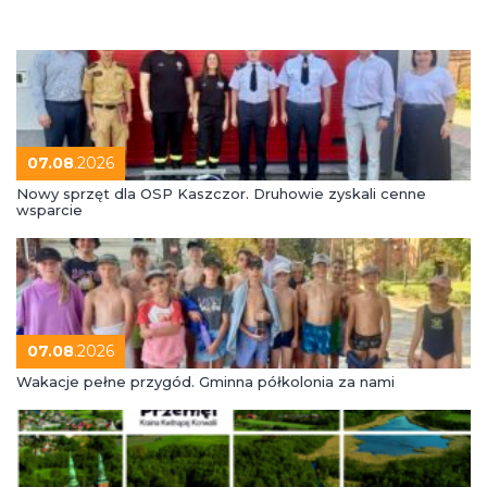
07.08
.2026
Nowy sprzęt dla OSP Kaszczor. Druhowie zyskali cenne
wsparcie
07.08
.2026
Wakacje pełne przygód. Gminna półkolonia za nami