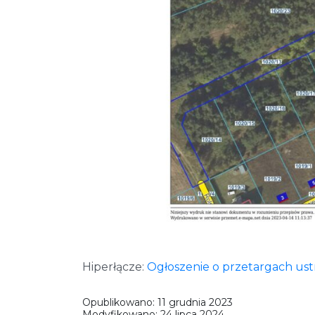
Hiperłącze:
Ogłoszenie o przetargach us
Opublikowano:
11 grudnia 2023
Modyfikowano:
24 lipca 2024