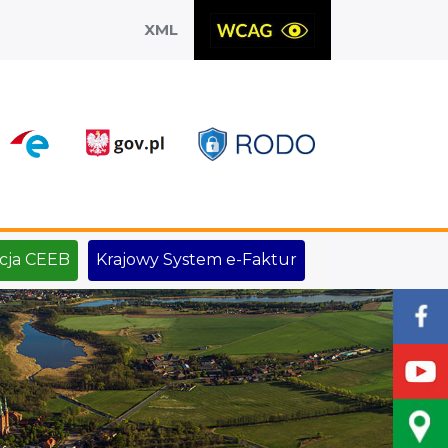
XML
X
cja CEEB
Krajowy System e-Faktur