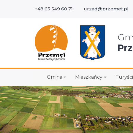
+48 65 549 60 71
urzad@przemet.pl
Wys
Gm
Pr
Gmina
Mieszkańcy
Turyści