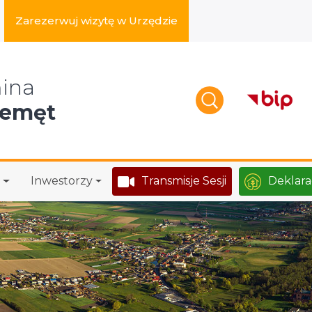
Zarezerwuj wizytę w Urzędzie
zukaj w serwisie
ina
zemęt
Inwestorzy
Transmisje Sesji
Deklara