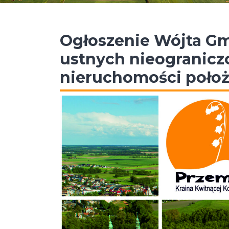
Ogłoszenie Wójta Gm
ustnych nieogranicz
nieruchomości poło