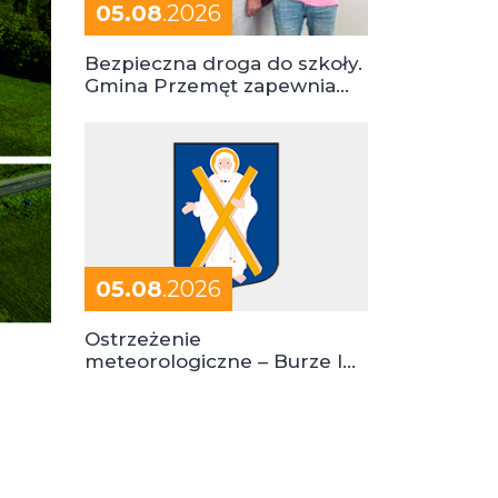
05.08
.2026
Bezpieczna droga do szkoły.
Gmina Przemęt zapewnia
dowóz do szkół i ośrodków
05.08
.2026
Ostrzeżenie
meteorologiczne – Burze I
stopień zagrożenia