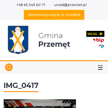
+48 65 549 60 71
urzad@przemet.pl
X
Wyszukaj w serwisie
Zarezerwuj wizytę w Urzędzie
Gmina
Przemęt
☱
IMG_0417