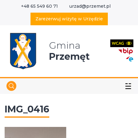
+48 65 549 60 71
urzad@przemet.pl
X
Wyszukaj w serwisie
Zarezerwuj wizytę w Urzędzie
Gmina
Przemęt
☱
IMG_0416