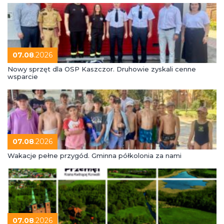
07.08
.2026
Nowy sprzęt dla OSP Kaszczor. Druhowie zyskali cenne
wsparcie
07.08
.2026
Wakacje pełne przygód. Gminna półkolonia za nami
07.08
.2026