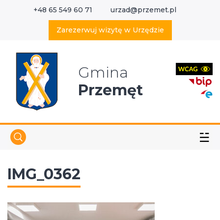
+48 65 549 60 71
urzad@przemet.pl
X
Wyszukaj w serwisie
Zarezerwuj wizytę w Urzędzie
Gmina
Przemęt
☱
IMG_0362