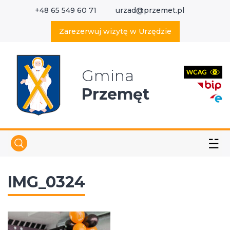
+48 65 549 60 71
urzad@przemet.pl
X
Wyszukaj w serwisie
Zarezerwuj wizytę w Urzędzie
Gmina
Przemęt
☱
IMG_0324