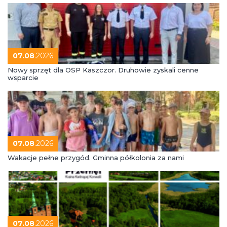
07.08
.2026
Nowy sprzęt dla OSP Kaszczor. Druhowie zyskali cenne
wsparcie
07.08
.2026
Wakacje pełne przygód. Gminna półkolonia za nami
07.08
.2026