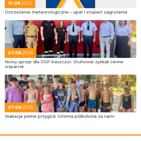
10.08
.2026
Ostrzeżenie meteorologiczne – upał I stopień zagrożenia
07.08
.2026
Nowy sprzęt dla OSP Kaszczor. Druhowie zyskali cenne
wsparcie
07.08
.2026
Wakacje pełne przygód. Gminna półkolonia za nami