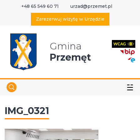
+48 65 549 60 71
urzad@przemet.pl
X
Wyszukaj w serwisie
Zarezerwuj wizytę w Urzędzie
Gmina
Przemęt
☱
IMG_0321