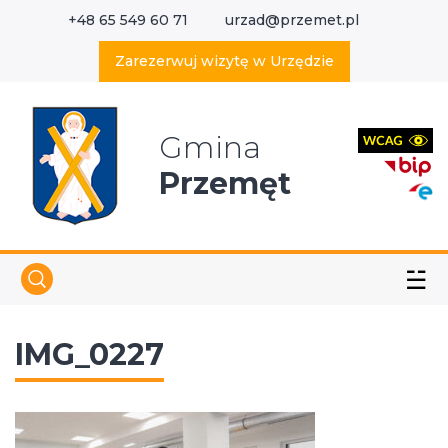
+48 65 549 60 71
urzad@przemet.pl
X
Wyszukaj w serwisie
Zarezerwuj wizytę w Urzędzie
Gmina
Przemęt
☱
IMG_0227