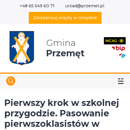
+48 65 549 60 71
urzad@przemet.pl
X
Wyszukaj w serwisie
Zarezerwuj wizytę w Urzędzie
Gmina
Przemęt
☱
Pierwszy krok w szkolnej
przygodzie. Pasowanie
pierwszoklasistów w