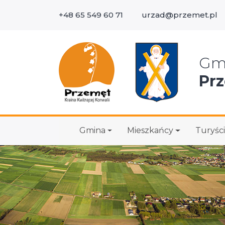
+48 65 549 60 71
urzad@przemet.pl
Wys
Gm
Pr
Gmina
Mieszkańcy
Turyści