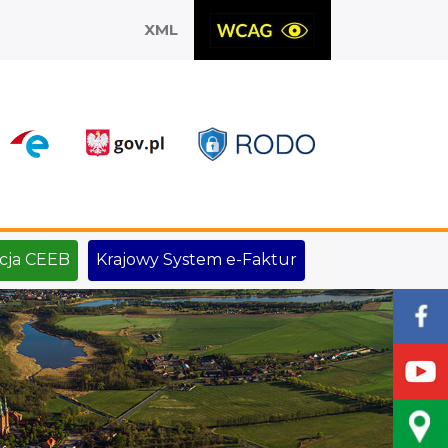
XML
X
cja CEEB
Krajowy System e-Faktur