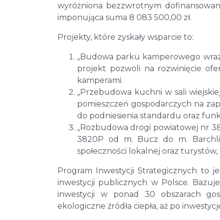
wyróżniona bezzwrotnym dofinansowani
imponująca suma 8 083 500,00 zł.
Projekty, które zyskały wsparcie to:
„Budowa parku kamperowego wraz z 
projekt pozwoli na rozwinięcie ofe
kamperami.
„Przebudowa kuchni w sali wiejski
pomieszczeń gospodarczych na zaple
do podniesienia standardu oraz fun
„Rozbudowa drogi powiatowej nr 38
3820P od m. Bucz do m. Barchlin
społeczności lokalnej oraz turystów
Program Inwestycji Strategicznych to j
inwestycji publicznych w Polsce. Bazuj
inwestycji w ponad 30 obszarach gosp
ekologiczne źródła ciepła, aż po inwestycj