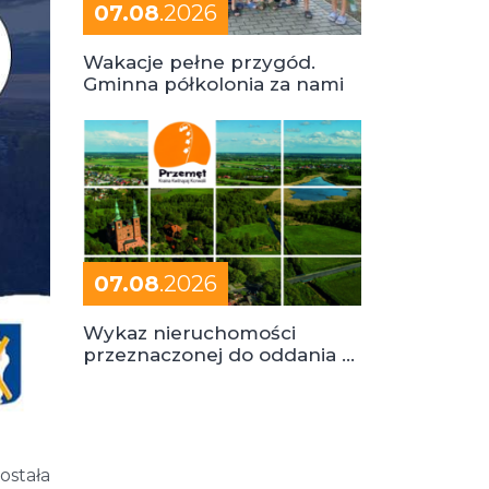
07.08
.2026
Wakacje pełne przygód.
Gminna półkolonia za nami
07.08
.2026
Wykaz nieruchomości
przeznaczonej do oddania w
dzierżawę
ostała