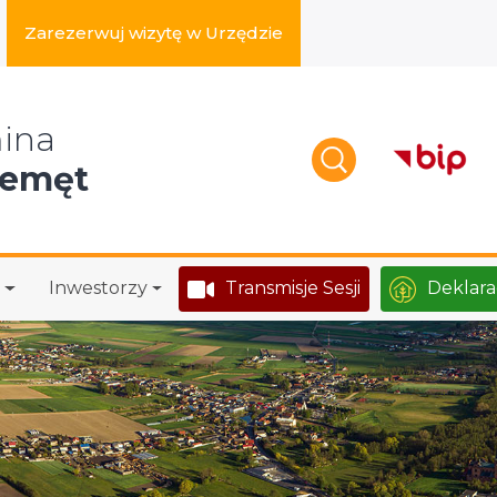
Zarezerwuj wizytę w Urzędzie
zukaj w serwisie
ina
zemęt
Inwestorzy
Transmisje Sesji
Deklara