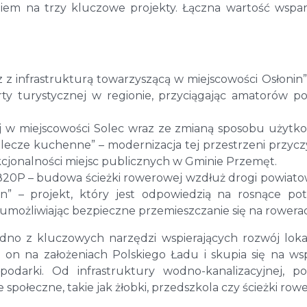
em na trzy kluczowe projekty. Łączna wartość wspar
infrastrukturą towarzyszącą w miejscowości Osłonin”
rty turystycznej w regionie, przyciągając amatorów p
ej w miejscowości Solec wraz ze zmianą sposobu użytk
cze kuchenne” – modernizacja tej przestrzeni przyczy
kcjonalności miejsc publicznych w Gminie Przemęt.
20P – budowa ścieżki rowerowej wzdłuż drogi powiato
” – projekt, który jest odpowiedzią na rosnące po
, umożliwiając bezpieczne przemieszczanie się na rowera
edno z kluczowych narzędzi wspierających rozwój lok
e on na założeniach Polskiego Ładu i skupia się na ws
odarki. Od infrastruktury wodno-kanalizacyjnej, p
e społeczne, takie jak żłobki, przedszkola czy ścieżki row