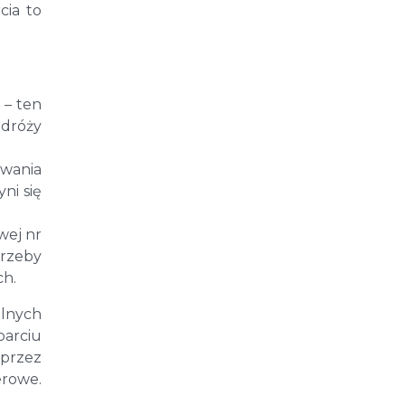
cia to
 – ten
odróży
owania
ni się
wej nr
trzeby
ch.
alnych
parciu
oprzez
erowe.