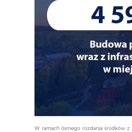
W ramach ósmego rozdania środków z P