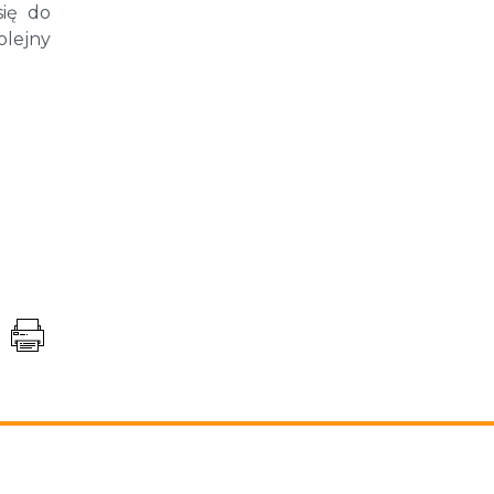
się do
olejny