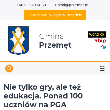
+48 65 549 60 71
urzad@przemet.pl
X
Wyszukaj w serwisie
Zarezerwuj wizytę w Urzędzie
Gmina
Przemęt
☱
Nie tylko gry, ale też
edukacja. Ponad 100
uczniów na PGA