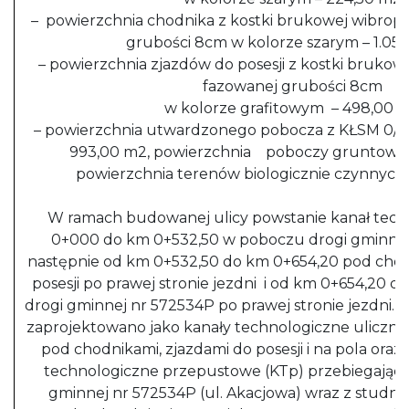
– powierzchnia chodnika z kostki brukowej wibrop
grubości 8cm w kolorze szarym – 1.05
– powierzchnia zjazdów do posesji z kostki bruko
fazowanej grubości 8cm
w kolorze grafitowym – 498,00 
– powierzchnia utwardzonego pobocza z KŁSM 0/31
993,00 m2, powierzchnia poboczy gruntowyc
powierzchnia terenów biologicznie czynnych 
W ramach budowanej ulicy powstanie kanał tech
0+000 do km 0+532,50 w poboczu drogi gminnej p
następnie od km 0+532,50 do km 0+654,20 pod chod
posesji po prawej stronie jezdni i od km 0+654,20 d
drogi gminnej nr 572534P po prawej stronie jezdni. 
zaprojektowano jako kanały technologiczne uliczne
pod chodnikami, zjazdami do posesji i na pola oraz
technologiczne przepustowe (KTp) przebiegające 
gminnej nr 572534P (ul. Akacjowa) wraz z studn