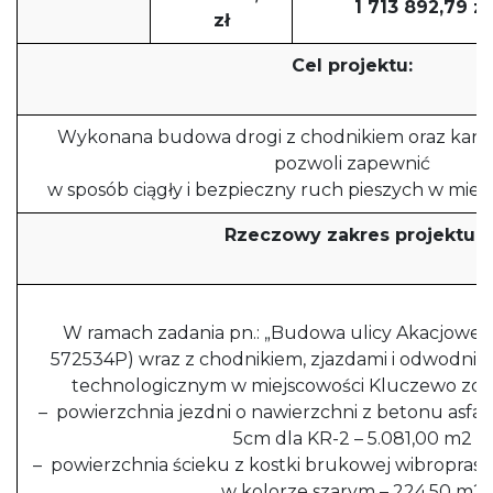
1 713 892,79 zł
zł
Cel projektu:
Wykonana budowa drogi z chodnikiem oraz kanal
pozwoli zapewnić
w sposób ciągły i bezpieczny ruch pieszych w mie
Rzeczowy zakres projektu:
W ramach zadania pn.: „Budowa ulicy Akacjowej 
572534P) wraz z chodnikiem, zjazdami i odwodni
technologicznym w miejscowości Kluczewo zos
– powierzchnia jezdni o nawierzchni z betonu asfa
5cm dla KR-2 – 5.081,00 m2
– powierzchnia ścieku z kostki brukowej wibropras
w kolorze szarym – 224,50 m2