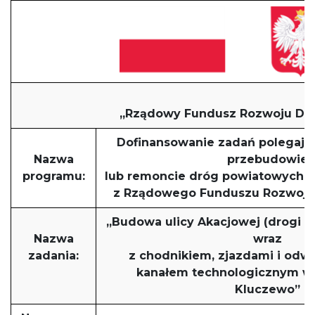
„Rządowy Fundusz Rozwoju Dr
Dofinansowanie zadań polegają
Nazwa
przebudowie
programu:
lub remoncie dróg powiatowych o
z Rządowego Funduszu Rozwoju 
„Budowa ulicy Akacjowej (drogi g
Nazwa
wraz
zadania:
z chodnikiem, zjazdami i odw
kanałem technologicznym w
Kluczewo”