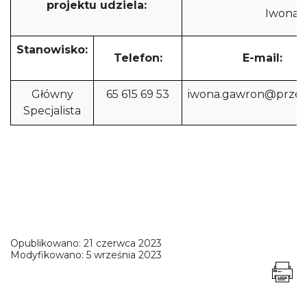
projektu udziela:
Iwona 
Stanowisko:
Telefon:
E-mail:
Główny
65 615 69 53
iwona.gawron@przem
Specjalista
Opublikowano:
21 czerwca 2023
Modyfikowano:
5 września 2023