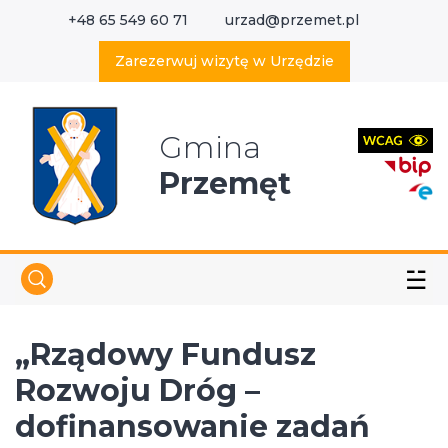
+48 65 549 60 71
urzad@przemet.pl
X
Wyszukaj w serwisie
Zarezerwuj wizytę w Urzędzie
Gmina
Przemęt
☱
„Rządowy Fundusz
Rozwoju Dróg –
dofinansowanie zadań