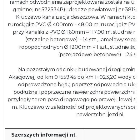
ramach odwodnienia zaprojektowana została na ulic
gminnej nr 572534P) i drodze powiatowej nr 3818P 
Kluczewo kanalizacja deszczowa. W ramach które
rurociągi z PVC Ø 400mm – 48,00 m, rurociągi z PVC
przy kanaliki z PVC Ø 160mm – 117,00 m, studnie 
(szczelne betonowe) – 14 szt., lamelowy separa
ropopochodnych Ø 1200mm – 1 szt., studnie ś
(przejazdowe betonowe) – 24 szt
Na pozostałym odcinku budowanej drogi gminnej
Akacjowej) od km 0+559,45 do km 1+023,20 wody de
odprowadzone będą poprzez odpowiednio ukszt
podłużne i poprzeczne nawierzchni powierzchnio
przyległy teren pasa drogowego po prawej i lewej st
m. Kluczewo w zależności od projektowanych sp
nawierzchni jezdni.
Szerszych informacji nt.