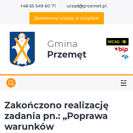
+48 65 549 60 71
urzad@przemet.pl
X
Wyszukaj w serwisie
Zarezerwuj wizytę w Urzędzie
Gmina
Przemęt
☱
Zakończono realizację
zadania pn.: „Poprawa
warunków