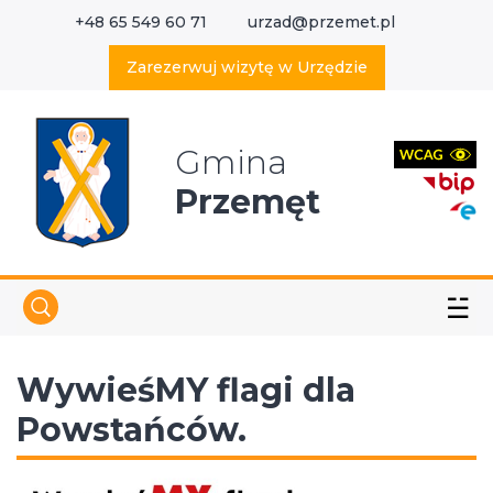
+48 65 549 60 71
urzad@przemet.pl
X
Wyszukaj w serwisie
Zarezerwuj wizytę w Urzędzie
Gmina
Przemęt
☱
WywieśMY flagi dla
Powstańców.