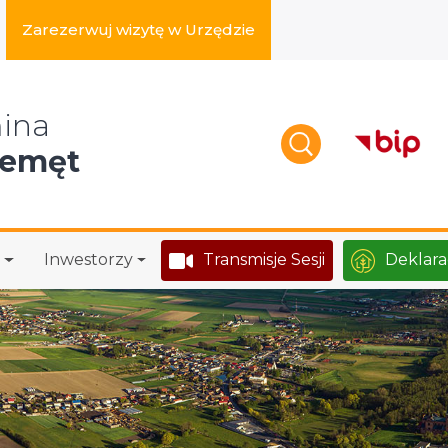
Zarezerwuj wizytę w Urzędzie
zukaj w serwisie
ina
zemęt
Inwestorzy
Transmisje Sesji
Deklara