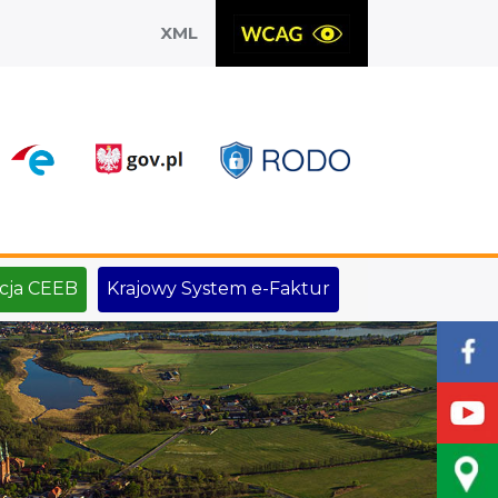
XML
X
cja CEEB
Krajowy System e-Faktur