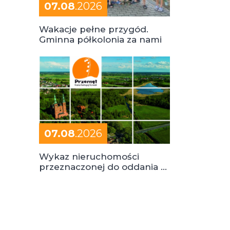
07.08
.2026
Wakacje pełne przygód.
Gminna półkolonia za nami
07.08
.2026
Wykaz nieruchomości
przeznaczonej do oddania w
dzierżawę