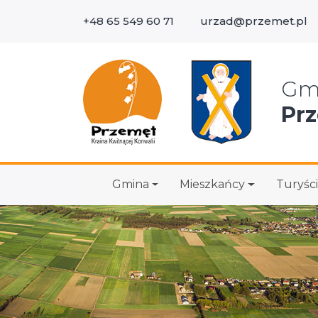
+48 65 549 60 71
urzad@przemet.pl
Wys
Gm
Pr
Gmina
Mieszkańcy
Turyści