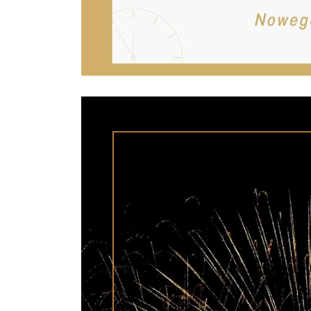
Odtwarzacz
video