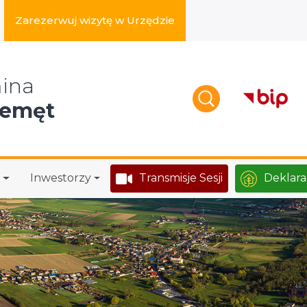
Zarezerwuj wizytę w Urzędzie
zukaj w serwisie
ina
zemęt
Inwestorzy
Transmisje Sesji
Deklara