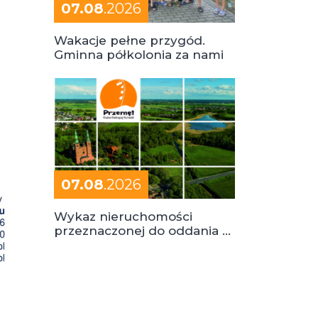
07.08
.2026
Wakacje pełne przygód.
Gminna półkolonia za nami
07.08
.2026
Wykaz nieruchomości
przeznaczonej do oddania w
dzierżawę