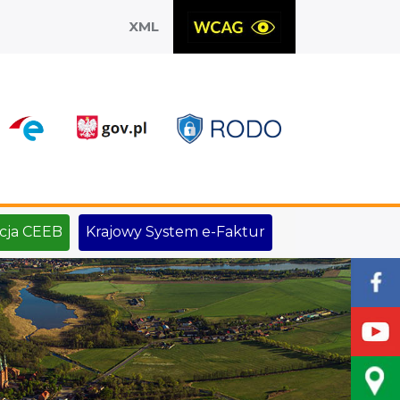
XML
X
cja CEEB
Krajowy System e-Faktur