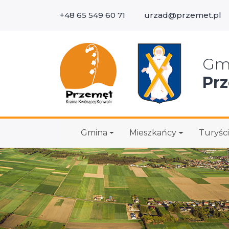
+48 65 549 60 71
urzad@przemet.pl
Wys
Gm
Pr
Gmina
Mieszkańcy
Turyści