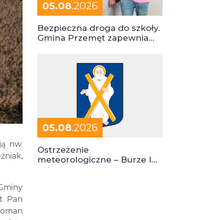
05.08
.2026
Bezpieczna droga do szkoły.
Gmina Przemęt zapewnia
dowóz do szkół i ośrodków
05.08
.2026
ją nw.
Ostrzeżenie
źniak,
meteorologiczne – Burze I
stopień zagrożenia
 Gminy
ęt Pan
 Roman