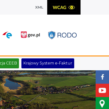
XML
X
cja CEEB
Krajowy System e-Faktur