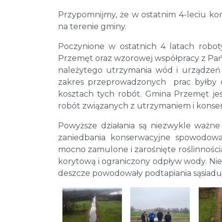
Przypomnijmy, że w ostatnim 4-leciu ko
na terenie gminy.
Poczynione w ostatnich 4 latach rob
Przemęt oraz wzorowej współpracy z P
należytego utrzymania wód i urządzeń
zakres przeprowadzonych prac byłby o
kosztach tych robót. Gmina Przemęt jes
robót związanych z utrzymaniem i konser
Powyższe działania są niezwykle ważne 
zaniedbania konserwacyjne spowodował
mocno zamulone i zarośnięte roślinności
korytową i ograniczony odpływ wody. Nie s
deszcze powodowały podtapiania sąsiadu