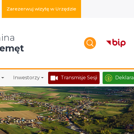
Zarezerwuj wizytę w Urzędzie
zukaj w serwisie
ina
zemęt
Inwestorzy
Transmisje Sesji
Deklara