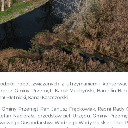
 odbiór robót związanych z utrzymaniem i konserwac
renie Gminy Przemęt: Kanał Mochyński, Barchlin-Brze
ł Błotnicki, Kanał Kaszczorski.
jt Gminy Przemęt Pan Janusz Frąckowiak, Radni Rady
fan Napierała, przedstawiciel Urzędu Gminy Przem
ństwowego Gospodarstwa Wodnego Wody Polskie – Pan