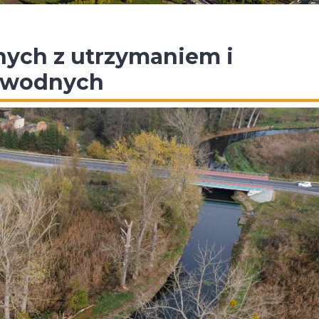
nych z utrzymaniem i
 wodnych