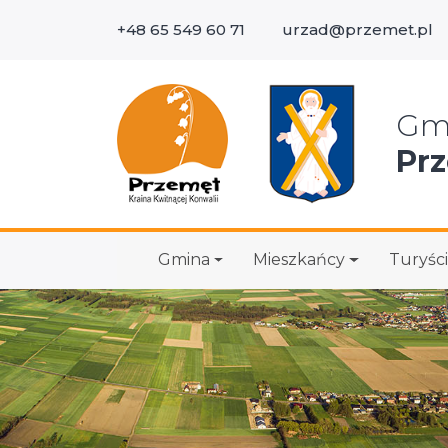
+48 65 549 60 71
urzad@przemet.pl
Wys
Gm
Pr
Gmina
Mieszkańcy
Turyści