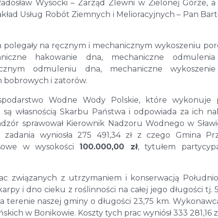
dosław Wysocki – Zarząd Zlewni w Zielonej Górze, a
ad Usług Robót Ziemnych i Melioracyjnych – Pan Bart
h polegały na ręcznym i mechanicznym wykoszeniu po
niczne hakowanie dna, mechaniczne odmulenia
cznym odmuleniu dna, mechaniczne wykoszenie
m bobrowych i zatorów.
spodarstwo Wodne Wody Polskie, które wykonuje 
e są własnością Skarbu Państwa i odpowiada za ich na
adzór sprawował Kierownik Nadzoru Wodnego w Sław
go zadania wyniosła 275 491,34 zł z czego Gmina P
ansowe w wysokości
100.000,00 zł
, tytułem partycyp
prac związanych z utrzymaniem i konserwacją Połudn
py i dno cieku z roślinności na całej jego długości tj. 
na terenie naszej gminy o długości 23,75 km. Wykonawc
skich w Bonikowie. Koszty tych prac wyniósł 333 281,16 z