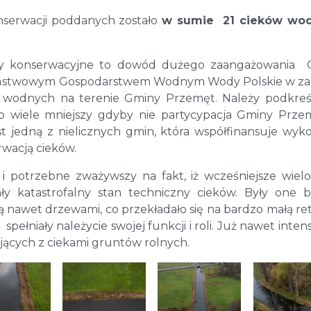
nserwacji poddanych zostało
w sumie 21 cieków wo
oty konserwacyjne to dowód dużego zaangażowania 
aństwowym Gospodarstwem Wodnym Wody Polskie w za
 wodnych na terenie Gminy Przemęt. Należy podkreśl
 wiele mniejszy gdyby nie partycypacja Gminy Prz
t jedną z nielicznych gmin, która współfinansuje wyk
wacją cieków.
i potrzebne zważywszy na fakt, iż wcześniejsze wielo
y katastrofalny stan techniczny cieków. Były one 
ą nawet drzewami, co przekładało się na bardzo małą re
pełniały należycie swojej funkcji i roli. Już nawet inte
jących z ciekami gruntów rolnych.