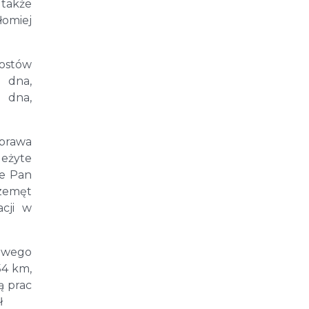
 także
łomiej
rostów
 dna,
 dna,
prawa
leżyte
ie Pan
rzemęt
acji w
iowego
54 km,
ą prac
ł