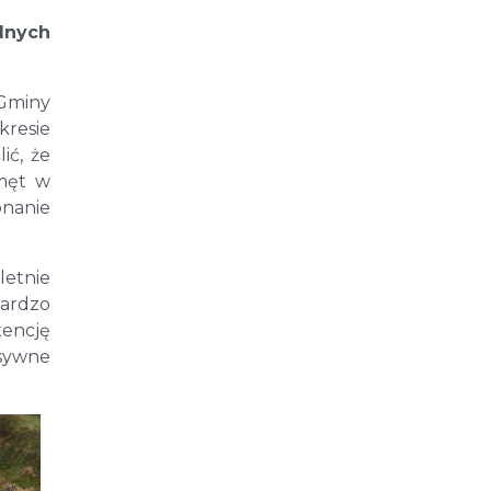
dnych
Gminy
kresie
ić, że
emęt w
onanie
letnie
bardzo
tencję
nsywne