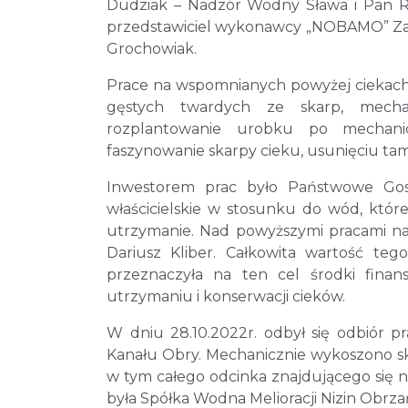
Dudziak – Nadzór Wodny Sława i Pan Ra
przedstawiciel wykonawcy „NOBAMO” Zakł
Grochowiak.
Prace na wspomnianych powyżej ciekac
gęstych twardych ze skarp, mecha
rozplantowanie urobku po mechani
faszynowanie skarpy cieku, usunięciu ta
Inwestorem prac było Państwowe Go
właścicielskie w stosunku do wód, któr
utrzymanie. Nad powyższymi pracami n
Dariusz Kliber. Całkowita wartość te
przeznaczyła na ten cel środki fin
utrzymaniu i konserwacji cieków.
W dniu 28.10.2022r. odbył się odbiór 
Kanału Obry. Mechanicznie wykoszono skar
w tym całego odcinka znajdującego się 
była Spółka Wodna Melioracji Nizin Obrzań